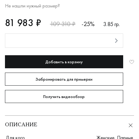
Не нашли нужный размер?
RUB
81983
81 983 ₽
109 310 ₽
-25%
3.85 гр.
Оплата долями
Добавить в корзину
Забронировать для примерки
Получить видеообзор
ОПИСАНИЕ
Для кого
Женские
,
Парные