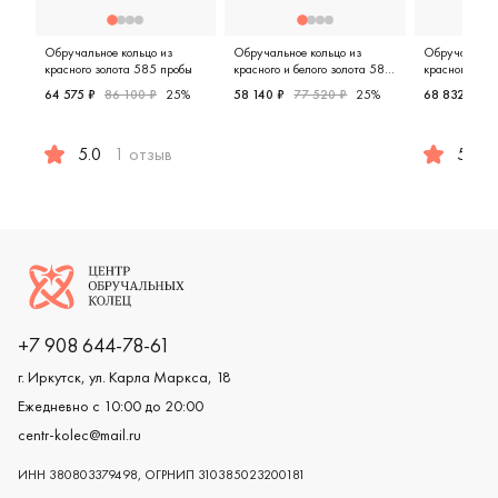
Обручальное кольцо из
Обручальное кольцо из
Обручальное 
красного золота 585 пробы
красного и белого золота 585
красного и бе
пробы
пробы
64 575 ₽
86 100 ₽
25%
58 140 ₽
77 520 ₽
25%
68 832 ₽
86
Женские, мужские, парные, крас
5.0
1 отзыв
5.0
Женские, мужские, парные, красное золото 585 пробы, 
Женские,
Логотип компании
+7 908 644-78-61
г. Иркутск, ул. Карла Маркса, 18
Ежедневно с 10:00 до 20:00
centr-kolec@mail.ru
ИНН 380803379498, ОГРНИП 310385023200181