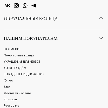
«Центр колец» в VK
«Центр колец» в Instagram
«Центр колец» в Whatsapp
«Центр колец» в Telegram
ОБРУЧАЛЬНЫЕ КОЛЬЦА
Все обручальные кольца
Классические обручальные кольца
НАШИМ ПОКУПАТЕЛЯМ
Европейские обручальные кольца
Мужские обручальные кольца
НОВИНКИ
Женские обручальные кольца
Помолвочные кольца
Обручальные кольца из платины
УКРАШЕНИЯ ДЛЯ НЕВЕСТ
Дизайнерские обручальные кольца
ХИТЫ ПРОДАЖ
Черные обручальные кольца
ВЫГОДНЫЕ ПРЕДЛОЖЕНИЯ
О нас
Блог
Доставка и оплата
Контакты
Рассрочка