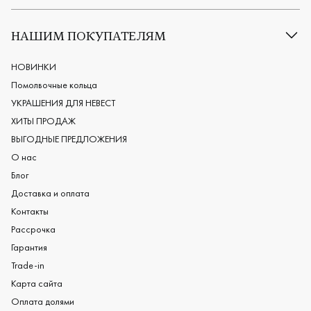
Все обручальные кольца
Классические обручальные кольца
НАШИМ ПОКУПАТЕЛЯМ
Европейские обручальные кольца
Мужские обручальные кольца
НОВИНКИ
Женские обручальные кольца
Помолвочные кольца
Обручальные кольца из платины
УКРАШЕНИЯ ДЛЯ НЕВЕСТ
Дизайнерские обручальные кольца
ХИТЫ ПРОДАЖ
Черные обручальные кольца
ВЫГОДНЫЕ ПРЕДЛОЖЕНИЯ
О нас
Блог
Доставка и оплата
Контакты
Рассрочка
Гарантия
Trade-in
Карта сайта
Оплата долями