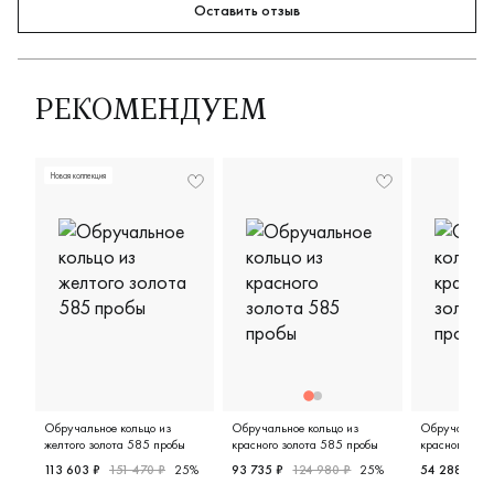
Оставить отзыв
РЕКОМЕНДУЕМ
Новая коллекция
Обручальное кольцо из
Обручальное кольцо из
Обручальное 
желтого золота 585 пробы
красного золота 585 пробы
красного зол
113 603 ₽
151 470 ₽
25%
93 735 ₽
124 980 ₽
25%
54 288 ₽
6