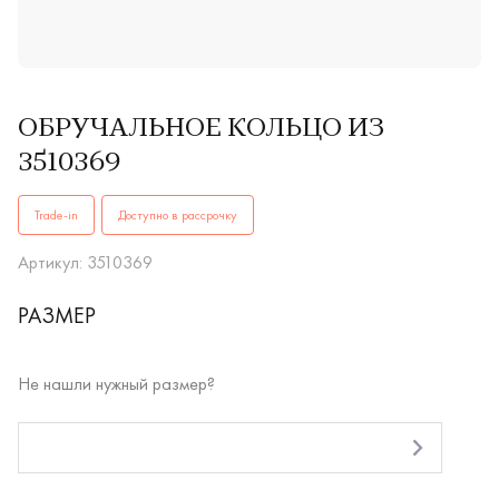
ОБРУЧАЛЬНОЕ КОЛЬЦО ИЗ
3510369
ОБРУЧАЛЬНЫЕ КОЛЬЦА3510369купить в Иркутске. ✔️ Высок
Trade-in
Доступно в рассрочку
Артикул: 3510369
РАЗМЕР
Не нашли нужный размер?
RUB
Оплата долями