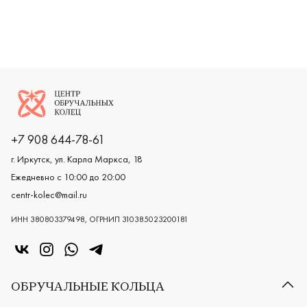
Женские, парные, желтое золото 585 пробы, дизайнерс
Женские, красное золото 585 про
Женские,
Логотип компании
+7 908 644-78-61
г. Иркутск, ул. Карла Маркса, 18
Ежедневно с 10:00 до 20:00
centr-kolec@mail.ru
ИНН 380803379498, ОГРНИП 310385023200181
«Центр колец» в VK
«Центр колец» в Instagram
«Центр колец» в Whatsapp
«Центр колец» в Telegram
ОБРУЧАЛЬНЫЕ КОЛЬЦА