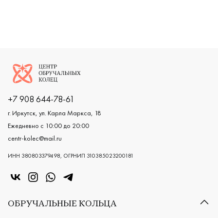
Женские, белое золото 585 пробы, дизайнерская, 451
Женские, мужские, парные, белое
Женские,
Логотип компании
+7 908 644-78-61
г. Иркутск, ул. Карла Маркса, 18
Ежедневно с 10:00 до 20:00
centr-kolec@mail.ru
ИНН 380803379498, ОГРНИП 310385023200181
«Центр колец» в VK
«Центр колец» в Instagram
«Центр колец» в Whatsapp
«Центр колец» в Telegram
ОБРУЧАЛЬНЫЕ КОЛЬЦА