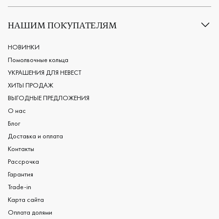
Все обручальные кольца
Классические обручальные кольца
НАШИМ ПОКУПАТЕЛЯМ
Европейские обручальные кольца
Мужские обручальные кольца
НОВИНКИ
Женские обручальные кольца
Помолвочные кольца
Обручальные кольца из платины
УКРАШЕНИЯ ДЛЯ НЕВЕСТ
Дизайнерские обручальные кольца
ХИТЫ ПРОДАЖ
Черные обручальные кольца
ВЫГОДНЫЕ ПРЕДЛОЖЕНИЯ
О нас
Блог
Доставка и оплата
Контакты
Рассрочка
Гарантия
Trade-in
Карта сайта
Оплата долями