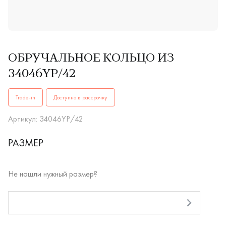
ОБРУЧАЛЬНОЕ КОЛЬЦО ИЗ
34046YP/42
ОБРУЧАЛЬНЫЕ КОЛЬЦА34046YP/42купить в Иркутске. ✔️ В
Trade-in
Доступно в рассрочку
Артикул: 34046YP/42
РАЗМЕР
Не нашли нужный размер?
RUB
Оплата долями