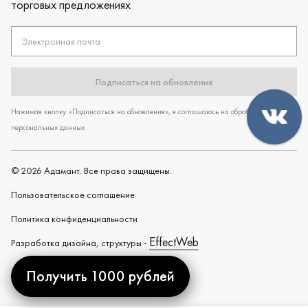
торговых предложениях
Электронная почта
Подписаться на обновления
Нажимая кнопку «Подписаться на обновления», я соглашаюсь на обработку
персональных данных
©
2026
Адамант. Все права защищены.
Пользовательское cоглашение
Политика конфиденциальности
EffectWeb
Разработка дизайна, структуры -
Получить 1000 рублей
Created by