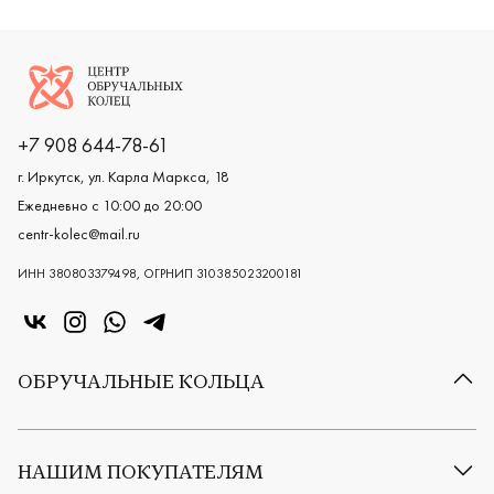
Логотип компании
+7 908 644-78-61
г. Иркутск, ул. Карла Маркса, 18
Ежедневно с 10:00 до 20:00
centr-kolec@mail.ru
ИНН 380803379498, ОГРНИП 310385023200181
«Центр колец» в VK
«Центр колец» в Instagram
«Центр колец» в Whatsapp
«Центр колец» в Telegram
ОБРУЧАЛЬНЫЕ КОЛЬЦА
Все обручальные кольца
Классические обручальные кольца
НАШИМ ПОКУПАТЕЛЯМ
Европейские обручальные кольца