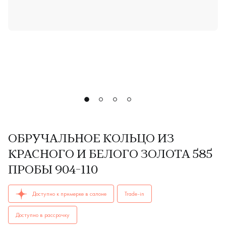
ОБРУЧАЛЬНОЕ КОЛЬЦО ИЗ
КРАСНОГО И БЕЛОГО ЗОЛОТА 585
ПРОБЫ 904-110
ОБРУЧАЛЬНЫЕ КОЛЬЦА женские, мужские, парные 904-110 A
Доступно к примерке в салоне
Trade-in
Доступно в рассрочку