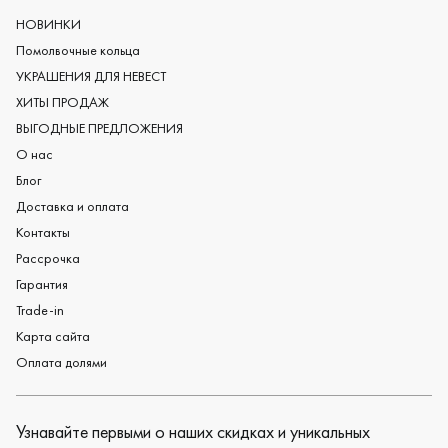
Мужские обручальные кольца
НОВИНКИ
Женские обручальные кольца
Помолвочные кольца
Обручальные кольца из платины
УКРАШЕНИЯ ДЛЯ НЕВЕСТ
Дизайнерские обручальные кольца
ХИТЫ ПРОДАЖ
Черные обручальные кольца
ВЫГОДНЫЕ ПРЕДЛОЖЕНИЯ
О нас
Блог
Доставка и оплата
Контакты
Рассрочка
Гарантия
Trade-in
Карта сайта
Оплата долями
Узнавайте первыми о наших скидках и уникальных