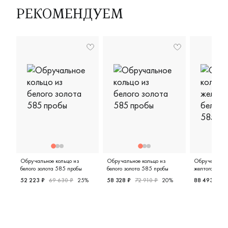
РЕКОМЕНДУЕМ
Обручальное кольцо из
Обручальное кольцо из
Обручальное 
белого золота 585 пробы
белого золота 585 пробы
желтого и бел
пробы
52 223 ₽
69 630 ₽
25%
58 328 ₽
72 910 ₽
20%
88 493 ₽
11
Женские, белое золото 585 пробы, европейская класси
Женские, парные, белое золото
Женские,