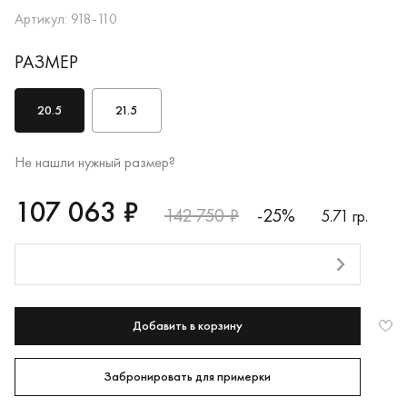
Артикул: 918-110
РАЗМЕР
20.5
21.5
Не нашли нужный размер?
RUB
107063
107 063 ₽
142 750 ₽
-25%
5.71 гр.
Оплата долями
Добавить в корзину
Забронировать для примерки