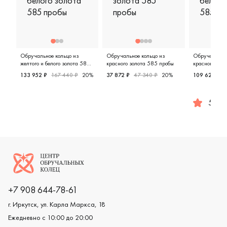
Обручальное кольцо из
Обручальное кольцо из
Обручальное 
желтого и белого золота 585
красного золота 585 пробы
красного и бе
пробы
пробы
133 952 ₽
167 440 ₽
20%
37 872 ₽
47 340 ₽
20%
109 620 ₽
Мужские, парные, желтое и белое золото 585 пробы, 
Женские, мужские, парные, кра
5.0
Мужские,
Логотип компании
+7 908 644-78-61
г. Иркутск, ул. Карла Маркса, 18
Ежедневно с 10:00 до 20:00