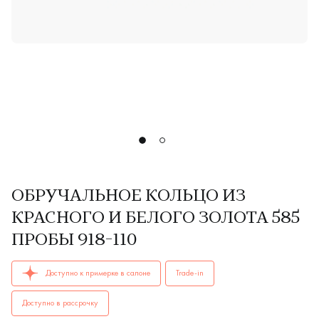
ОБРУЧАЛЬНОЕ КОЛЬЦО ИЗ
КРАСНОГО И БЕЛОГО ЗОЛОТА 585
ПРОБЫ 918-110
ОБРУЧАЛЬНЫЕ КОЛЬЦА мужские, парные 918-110 AU 585 куп
Доступно к примерке в салоне
Trade-in
Доступно в рассрочку