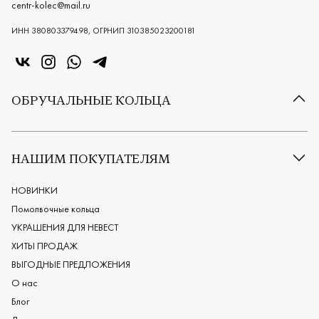
centr-kolec@mail.ru
ИНН 380803379498, ОГРНИП 310385023200181
«Центр колец» в VK
«Центр колец» в Instagram
«Центр колец» в Whatsapp
«Центр колец» в Telegram
ОБРУЧАЛЬНЫЕ КОЛЬЦА
Все обручальные кольца
Классические обручальные кольца
НАШИМ ПОКУПАТЕЛЯМ
Европейские обручальные кольца
Мужские обручальные кольца
НОВИНКИ
Женские обручальные кольца
Помолвочные кольца
Обручальные кольца из платины
УКРАШЕНИЯ ДЛЯ НЕВЕСТ
Дизайнерские обручальные кольца
ХИТЫ ПРОДАЖ
Черные обручальные кольца
ВЫГОДНЫЕ ПРЕДЛОЖЕНИЯ
О нас
Блог