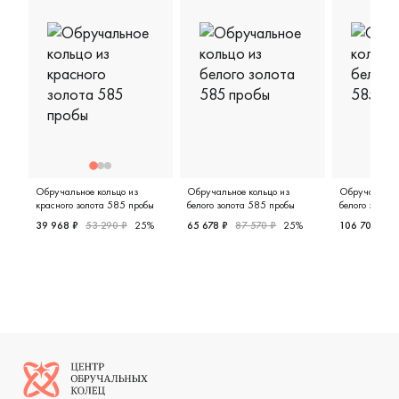
Обручальное кольцо из
Обручальное кольцо из
Обручальное 
красного золота 585 пробы
белого золота 585 пробы
белого золот
39 968 ₽
53 290 ₽
25%
65 678 ₽
87 570 ₽
25%
106 704 ₽
1
Женские, красное золото 585 пробы, европейская клас
Женские, мужские, парные, бел
Мужские,
Логотип компании