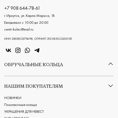
+7 908 644-78-61
г. Иркутск, ул. Карла Маркса, 18
Ежедневно с 10:00 до 20:00
centr-kolec@mail.ru
ИНН 380803379498, ОГРНИП 310385023200181
«Центр колец» в VK
«Центр колец» в Instagram
«Центр колец» в Whatsapp
«Центр колец» в Telegram
ОБРУЧАЛЬНЫЕ КОЛЬЦА
Все обручальные кольца
Классические обручальные кольца
НАШИМ ПОКУПАТЕЛЯМ
Европейские обручальные кольца
Мужские обручальные кольца
НОВИНКИ
Женские обручальные кольца
Помолвочные кольца
Обручальные кольца из платины
УКРАШЕНИЯ ДЛЯ НЕВЕСТ
Дизайнерские обручальные кольца