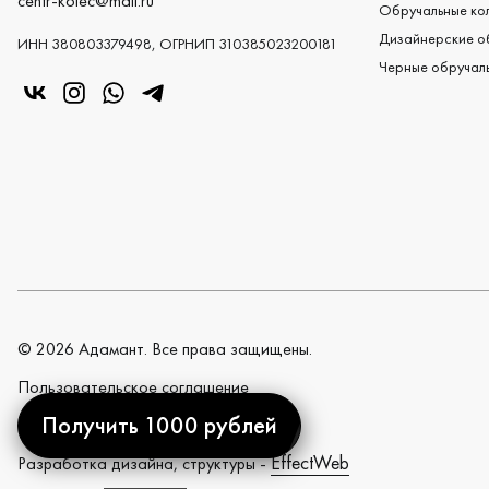
centr-kolec@mail.ru
Обручальные кол
Дизайнерские о
ИНН 380803379498, ОГРНИП 310385023200181
Черные обручаль
«Центр колец» в VK
«Центр колец» в Instagram
«Центр колец» в Whatsapp
«Центр колец» в Telegram
©
2026
Адамант. Все права защищены.
Пользовательское cоглашение
Получить 1000 рублей
Политика конфиденциальности
EffectWeb
Разработка дизайна, структуры -