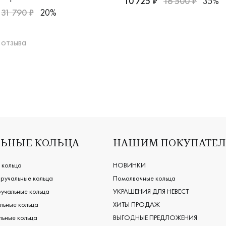
10 725 ₽
16 500 ₽
35%
31 790 ₽
20%
Женские, серебро 925 проб
 отзыва
 дизайнерская, н-ек-1/кб
ужские, парные, красное золото 585 пробы, comfort fit, клас
ЬНЫЕ КОЛЬЦА
НАШИМ ПОКУПАТЕ
 кольца
НОВИНКИ
ручальные кольца
Помолвочные кольца
учальные кольца
УКРАШЕНИЯ ДЛЯ НЕВЕСТ
льные кольца
ХИТЫ ПРОДАЖ
ьные кольца
ВЫГОДНЫЕ ПРЕДЛОЖЕНИЯ