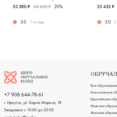
53 280 ₽
66 600 ₽
20%
25 432 ₽
5.0
1 отзыв
5.0
3
Мужские, парные, красное и белое золото 585 пробы,
Женские, м
Логотип компании
ОБРУЧАЛ
Все обручальные
Классические об
+7 908 644-78-61
Европейские обр
г. Иркутск, ул. Карла Маркса, 18
Мужские обруча
Ежедневно с 10:00 до 20:00
Женские обручал