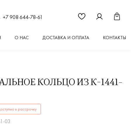
Ссылка на страницу "Из
Ссылка на стран
Ссылка 
+7 908 644-78-61
Я
О НАС
ДОСТАВКА И ОПЛАТА
КОНТАКТЫ
АЛЬНОЕ КОЛЬЦО ИЗ К-1441-
ОЛЬЦАК-1441-03купить в Иркутске. ✔️ Высокое качество! 
оступно в рассрочку
41-03