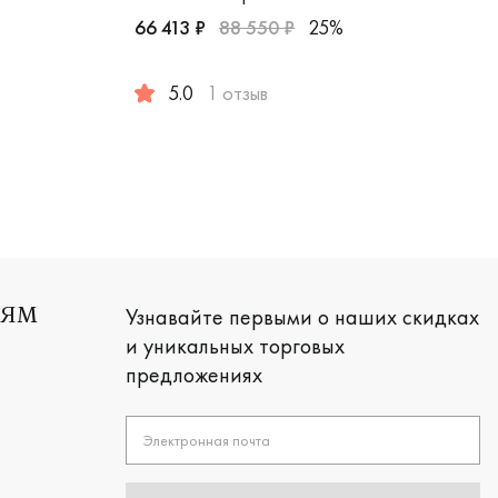
66 413 ₽
88 550 ₽
25%
ы, свадебные и вечерние украшения, 12268zy/54
5.0
1 отзыв
сическая, обкл-3/к
Женские, парные, белое золото 585 пробы, c
Узнавайте первыми о наших скидках
ЛЯМ
и уникальных торговых
предложениях
Электронная почта