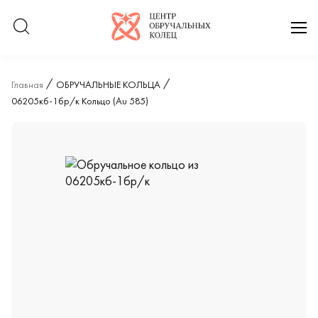
Логотип компании
отк
Главная
ОБРУЧАЛЬНЫЕ КОЛЬЦА
06205кб-1бр/к Кольцо (Au 585)