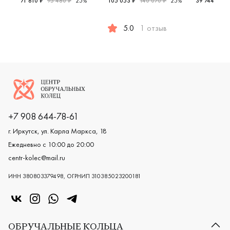
71 610 ₽
95 480 ₽
25%
105 053 ₽
140 070 ₽
25%
39 744 ₽
49
Женские, мужские, парные, красное и белое золото 585
Женские,
5.0
1 отзыв
Женские, парные, белое золото
Логотип компании
+7 908 644-78-61
г. Иркутск, ул. Карла Маркса, 18
Ежедневно с 10:00 до 20:00
centr-kolec@mail.ru
ИНН 380803379498, ОГРНИП 310385023200181
«Центр колец» в VK
«Центр колец» в Instagram
«Центр колец» в Whatsapp
«Центр колец» в Telegram
ОБРУЧАЛЬНЫЕ КОЛЬЦА