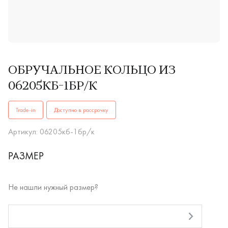
ОБРУЧАЛЬНОЕ КОЛЬЦО ИЗ
06205КБ-1БР/К
ОБРУЧАЛЬНЫЕ КОЛЬЦА06205кб-1бр/ккупить в Иркутске. ✔
Trade-in
Доступно в рассрочку
Артикул: 06205кб-1бр/к
РАЗМЕР
Не нашли нужный размер?
RUB
Оплата долями