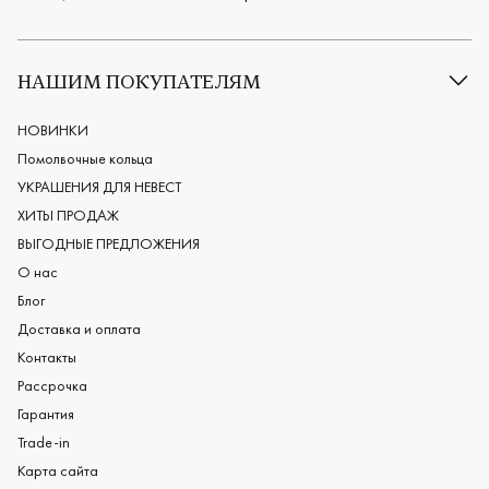
Все обручальные кольца
Классические обручальные кольца
НАШИМ ПОКУПАТЕЛЯМ
Европейские обручальные кольца
Мужские обручальные кольца
НОВИНКИ
Женские обручальные кольца
Помолвочные кольца
Обручальные кольца из платины
УКРАШЕНИЯ ДЛЯ НЕВЕСТ
Дизайнерские обручальные кольца
ХИТЫ ПРОДАЖ
Черные обручальные кольца
ВЫГОДНЫЕ ПРЕДЛОЖЕНИЯ
О нас
Блог
Доставка и оплата
Контакты
Рассрочка
Гарантия
Trade-in
Карта сайта