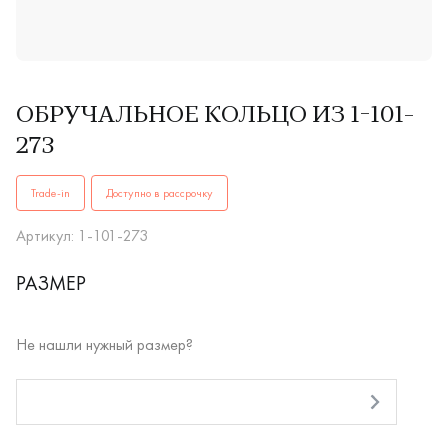
ОБРУЧАЛЬНОЕ КОЛЬЦО ИЗ 1-101-
273
ОБРУЧАЛЬНЫЕ КОЛЬЦА1-101-273купить в Иркутске. ✔️ Выс
Trade-in
Доступно в рассрочку
Артикул: 1-101-273
РАЗМЕР
Не нашли нужный размер?
RUB
Оплата долями