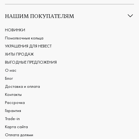
Все обручальные кольца
Классические обручальные кольца
НАШИМ ПОКУПАТЕЛЯМ
Европейские обручальные кольца
Мужские обручальные кольца
НОВИНКИ
Женские обручальные кольца
Помолвочные кольца
Обручальные кольца из платины
УКРАШЕНИЯ ДЛЯ НЕВЕСТ
Дизайнерские обручальные кольца
ХИТЫ ПРОДАЖ
Черные обручальные кольца
ВЫГОДНЫЕ ПРЕДЛОЖЕНИЯ
О нас
Блог
Доставка и оплата
Контакты
Рассрочка
Гарантия
Trade-in
Карта сайта
Оплата долями