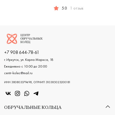
Женские, мужские, парные, красное и белое золото 585
Женские,
5.0
1 отзыв
Мужские, парные, красное золото
Логотип компании
+7 908 644-78-61
г. Иркутск, ул. Карла Маркса, 18
Ежедневно с 10:00 до 20:00
centr-kolec@mail.ru
ИНН 380803379498, ОГРНИП 310385023200181
«Центр колец» в VK
«Центр колец» в Instagram
«Центр колец» в Whatsapp
«Центр колец» в Telegram
ОБРУЧАЛЬНЫЕ КОЛЬЦА