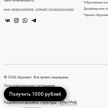
centr-kolec@mail.ru
Обручальные кол
Дизайнерские о
ИНН 380803379498, ОГРНИП 310385023200181
Черные обручаль
«Центр колец» в VK
«Центр колец» в Instagram
«Центр колец» в Whatsapp
«Центр колец» в Telegram
©
2026
Адамант. Все права защищены.
Пользовательское cоглашение
Получить 1000 рублей
Политика конфиденциальности
EffectWeb
Разработка дизайна, структуры -