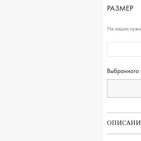
РАЗМЕР
Не нашли нужн
RUB
Оплата долям
Выбранного 
ОПИСАНИ