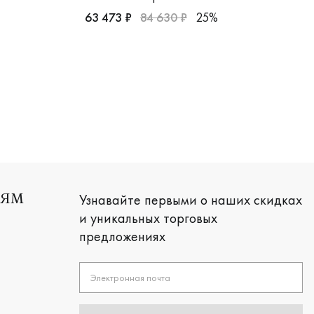
63 473 ₽
84 630 ₽
25%
03355/бк
золото 585 пробы, дизайнерская, крт-5/к
Женские, белое золото 585 пробы, классиче
Узнавайте первыми о наших скидках
ЛЯМ
и уникальных торговых
предложениях
Электронная почта