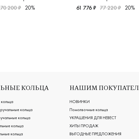
70 200 ₽
20%
61 776 ₽
77 220 ₽
20%
ская, кэч-"к"лион
парные, красное и белое золото 585 пробы, дизайнерская, 
Мужские, парные, красное 
ЬНЫЕ КОЛЬЦА
НАШИМ ПОКУПАТЕ
 кольца
НОВИНКИ
ручальные кольца
Помолвочные кольца
учальные кольца
УКРАШЕНИЯ ДЛЯ НЕВЕСТ
льные кольца
ХИТЫ ПРОДАЖ
ьные кольца
ВЫГОДНЫЕ ПРЕДЛОЖЕНИЯ