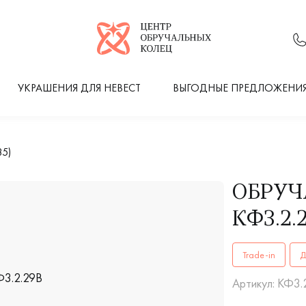
Логотип компании
УКРАШЕНИЯ ДЛЯ НЕВЕСТ
ВЫГОДНЫЕ ПРЕДЛОЖЕНИ
85)
ОБРУЧ
КФ3.2.
ОБРУЧАЛЬНЫЕ К
Trade-in
Д
Артикул: КФ3.