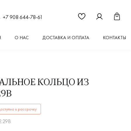
Ссылка на страницу "Из
Ссылка на стран
Ссылка 
+7 908 644-78-61
Я
О НАС
ДОСТАВКА И ОПЛАТА
КОНТАКТЫ
АЛЬНОЕ КОЛЬЦО ИЗ
29В
ОЛЬЦАКФ3.2.29Вкупить в Иркутске. ✔️ Высокое качество! 
оступно в рассрочку
2.29В