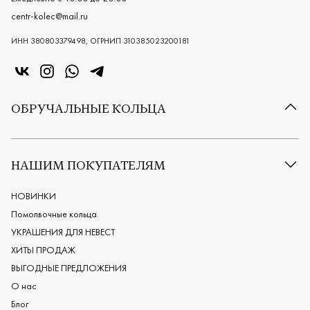
centr-kolec@mail.ru
ИНН 380803379498, ОГРНИП 310385023200181
«Центр колец» в VK
«Центр колец» в Instagram
«Центр колец» в Whatsapp
«Центр колец» в Telegram
ОБРУЧАЛЬНЫЕ КОЛЬЦА
Все обручальные кольца
Классические обручальные кольца
НАШИМ ПОКУПАТЕЛЯМ
Европейские обручальные кольца
Мужские обручальные кольца
НОВИНКИ
Женские обручальные кольца
Помолвочные кольца
Обручальные кольца из платины
УКРАШЕНИЯ ДЛЯ НЕВЕСТ
Дизайнерские обручальные кольца
ХИТЫ ПРОДАЖ
Черные обручальные кольца
ВЫГОДНЫЕ ПРЕДЛОЖЕНИЯ
О нас
Блог