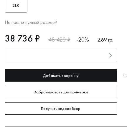
21.0
Не нашли нужный размер?
RUB
38736
38 736 ₽
48 420 ₽
-20%
2.69 гр.
Оплата долями
Добавить в корзину
Забронировать для примерки
Получить видеообзор