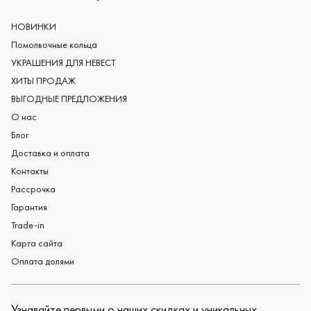
Европейские обручальные кольца
Мужские обручальные кольца
НОВИНКИ
Женские обручальные кольца
Помолвочные кольца
Обручальные кольца из платины
УКРАШЕНИЯ ДЛЯ НЕВЕСТ
Дизайнерские обручальные кольца
ХИТЫ ПРОДАЖ
Черные обручальные кольца
ВЫГОДНЫЕ ПРЕДЛОЖЕНИЯ
О нас
Блог
Доставка и оплата
Контакты
Рассрочка
Гарантия
Trade-in
Карта сайта
Оплата долями
Узнавайте первыми о наших скидках и уникальных