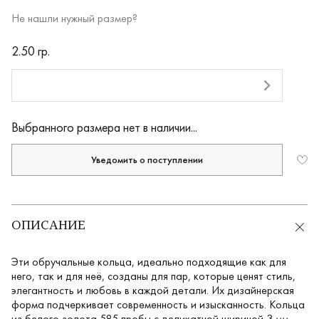
Не нашли нужный размер?
RUB
2.50 гр.
Оплата долями
Выбранного размера нет в наличии...
Уведомить о поступлении
ОПИСАНИЕ
Эти обручальные кольца, идеально подходящие как для
него, так и для неё, созданы для пар, которые ценят стиль,
элегантность и любовь в каждой детали. Их дизайнерская
форма подчеркивает современность и изысканность. Кольца
из белого золота 585 пробы с деликатной шириной 3 мм