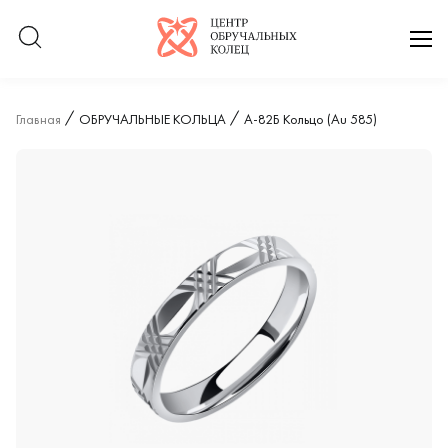
Логотип компании
отк
Главная
ОБРУЧАЛЬНЫЕ КОЛЬЦА
А-82Б Кольцо (Au 585)