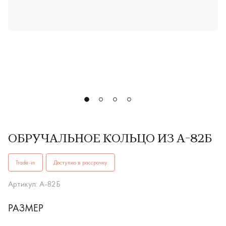
ОБРУЧАЛЬНОЕ КОЛЬЦО ИЗ А-82Б
ОБРУЧАЛЬНЫЕ КОЛЬЦАА-82Бкупить в Иркутске. ✔️ Высокое
Trade-in
Доступно в рассрочку
Артикул: А-82Б
РАЗМЕР