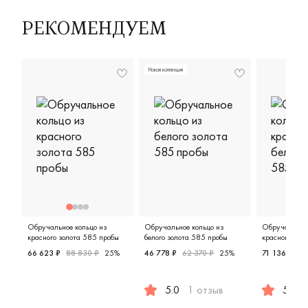
РЕКОМЕНДУЕМ
Новая коллекция
Обручальное кольцо из
Обручальное кольцо из
Обручальное 
красного золота 585 пробы
белого золота 585 пробы
красного и бе
пробы
66 623 ₽
88 830 ₽
25%
46 778 ₽
62 370 ₽
25%
71 136 ₽
88
Женские, парные, красное золото 585 пробы, дизайнерс
5.0
1 отзыв
5.0
Женские, парные, белое золото
Женские,