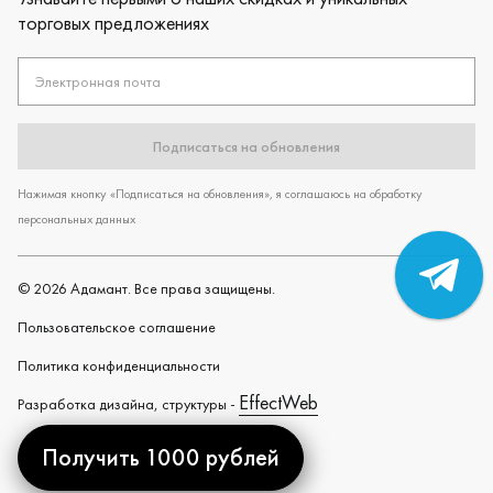
торговых предложениях
Электронная почта
Подписаться на обновления
Нажимая кнопку «Подписаться на обновления», я соглашаюсь на обработку
персональных данных
©
2026
Адамант. Все права защищены.
Пользовательское cоглашение
Политика конфиденциальности
EffectWeb
Разработка дизайна, структуры -
Получить 1000 рублей
Created by