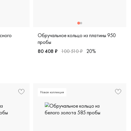
сного
Обручальное кольцо из платины 950
пробы
80 408 ₽
100 510 ₽
20%
 красное золото 585 пробы, дизайнерская, 500-000-119
Мужские, парные, платина 950 пробы, comfo
-01045-03-001-01-03
Новая коллекция