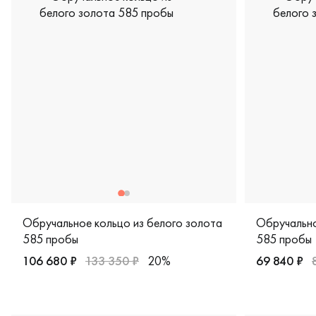
Обручальное кольцо из белого золота
Обручально
585 пробы
585 пробы
106 680 ₽
133 350 ₽
20%
69 840 ₽
Мужские, парные, белое золото 585 пробы, дизайнерска
Женские, м