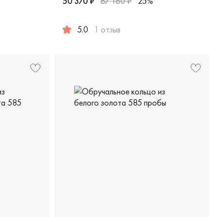
50 370 ₽
67 160 ₽
25%
5.0
1 отзыв
рская, ш6/кб
 белое золото 585 пробы, дизайнерская, в-64/б
Женские, мужские, парные, красное золото 