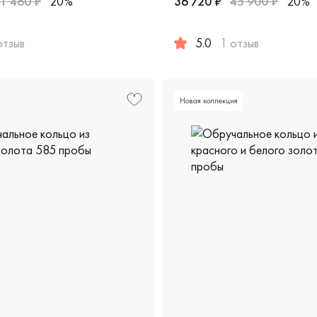
71 460 ₽
20%
36 720 ₽
45 900 ₽
20%
отзыв
5.0
1 отзыв
ort fit, дизайнерская, м-335б
ужские, парные, красное и белое золото 585 пробы, дизайне
Женские, мужские, парные,
Новая коллекция