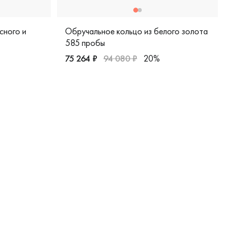
сного и
Обручальное кольцо из белого золота
585 пробы
75 264 ₽
94 080 ₽
20%
ерская, 510-000-182
Мужские, парные, белое золото 585 пробы,
и белое золото 585 пробы, дизайнерская, дн-к3/бк