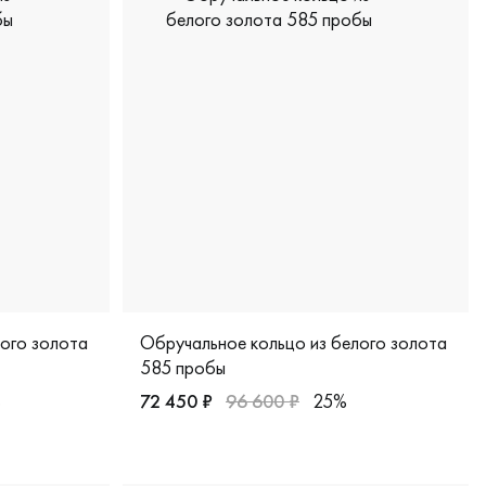
лого золота
Обручальное кольцо из белого золота
585 пробы
%
72 450 ₽
96 600 ₽
25%
15/б
лото 585 пробы, дизайнерская, vgok0214м
Мужские, белое золото 585 пробы, дизайне