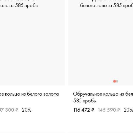
е кольцо из белого золота
Обручальное кольцо из бе
585 пробы
87 300 ₽
20%
116 472 ₽
145 590 ₽
20
я, 921865
ужские, парные, белое золото 585 пробы, классическая, 033
Мужские, парные, белое зо