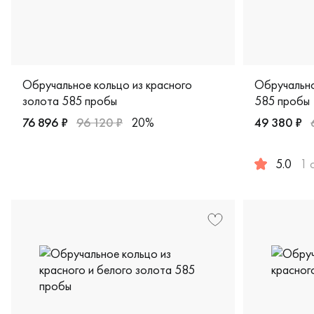
Обручальное кольцо из красного
Обручально
золота 585 пробы
585 пробы
76 896 ₽
96 120 ₽
20%
49 380 ₽
Мужские, парные, красное золото 585 пробы, классичес
5.0
1 
Женские, м