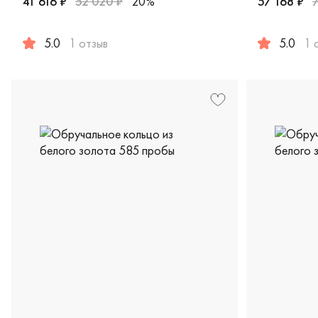
41 616 ₽
52 020 ₽
20%
57 168 ₽
5.0
1 отзыв
5.0
1 
Женские, мужские, парные, белое золото 585 пробы, comf
Женские, м