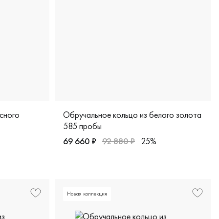
сного
Обручальное кольцо из белого золота
585 пробы
69 660 ₽
92 880 ₽
25%
йнерская, 500-000-001
красное золото 585 пробы, comfort fit, дизайнерская, 500-0
Женские, мужские, парные, белое золото 5
Новая коллекция