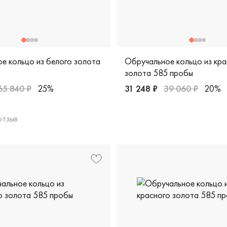
е кольцо из белого золота
Обручальное кольцо из кра
золота 585 пробы
65 840 ₽
25%
31 248 ₽
39 060 ₽
20%
кая, 03315/к
Женские, мужские, парные,
отзыв
ужские, парные, белое золото 585 пробы, дизайнерская, 01