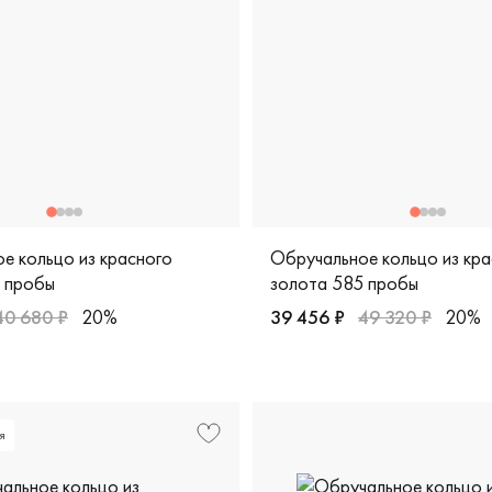
е кольцо из красного
Обручальное кольцо из кра
 пробы
золота 585 пробы
40 680 ₽
20%
39 456 ₽
49 320 ₽
20%
робы, comfort fit, дизайнерская, 450-000-955
жские, парные, красное золото 585 пробы, comfort fit, диза
Женские, мужские, парные, 
я