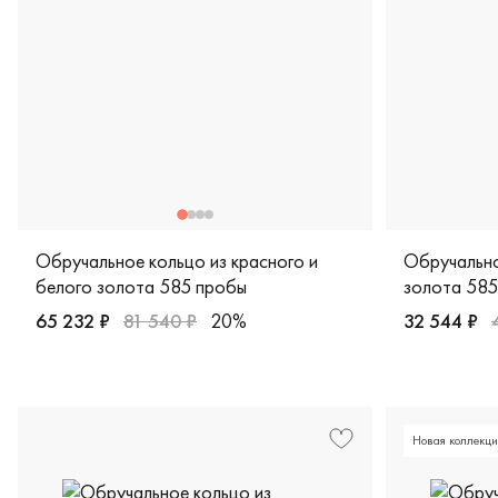
Обручальное кольцо из красного и
Обручально
белого золота 585 пробы
золота 585
65 232 ₽
81 540 ₽
20%
32 544 ₽
Женские, мужские, парные, красное и белое золото 585 п
Женские, му
Новая коллекци