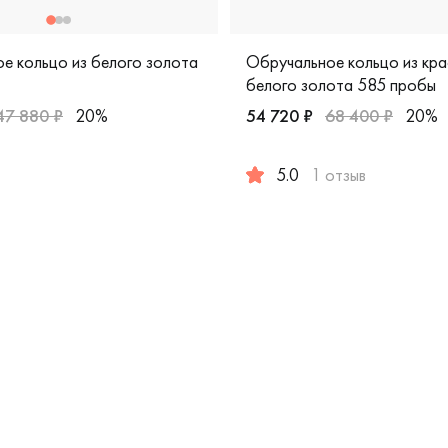
е кольцо из белого золота
Обручальное кольцо из кра
белого золота 585 пробы
47 880 ₽
20%
54 720 ₽
68 400 ₽
20%
ort fit, дизайнерская, 510-000-176
жские, парные, белое золото 585 пробы, comfort fit, дизайн
5.0
1 отзыв
Мужские, парные, красное 