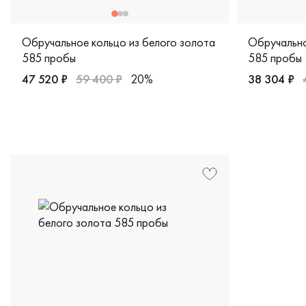
Обручальное кольцо из белого золота
Обручально
585 пробы
585 пробы
47 520 ₽
59 400 ₽
20%
38 304 ₽
Женские, мужские, парные, белое золото 585 пробы, comf
Женские, му