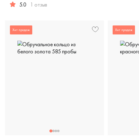
Женские, м
5.0
1 отзыв
Женские, мужские, парные, красное и белое золото 585 п
Хит продаж
Хит продаж