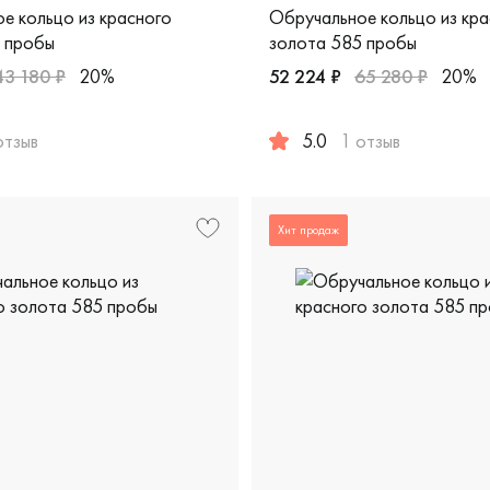
е кольцо из красного
Обручальное кольцо из кра
 пробы
золота 585 пробы
43 180 ₽
20%
52 224 ₽
65 280 ₽
20%
отзыв
5.0
1 отзыв
ропейская классика, 210-000-554
жские, парные, красное золото 585 пробы, comfort fit, класс
Женские, мужские, парные, 
Хит продаж