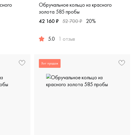
сного
Обручальное кольцо из красного
золота 585 пробы
42 160 ₽
52 700 ₽
20%
5.0
1 отзыв
ическая, обкл-4/к
красное золото 585 пробы, comfort fit, классическая, обкл-6
Женские, мужские, парные, красное золото 5
Хит продаж