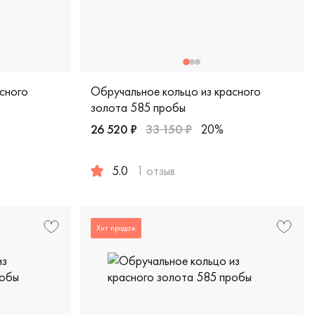
сного
Обручальное кольцо из красного
золота 585 пробы
26 520 ₽
33 150 ₽
20%
5.0
1 отзыв
ическая, обкл-2,5/к
красное золото 585 пробы, классическая, лк-5/к
Женские, мужские, парные, красное золото 
Хит продаж