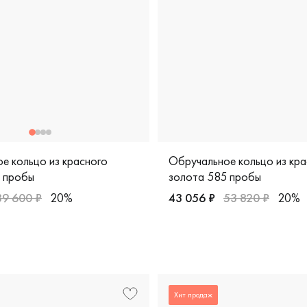
е кольцо из красного
Обручальное кольцо из кра
 пробы
золота 585 пробы
39 600 ₽
20%
43 056 ₽
53 820 ₽
20%
ужские, парные, красное золото 585 пробы, европейская кла
Женские, мужские, парные,
европейская классика, 200-000-554
Хит продаж