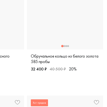
сного
Обручальное кольцо из белого золота
585 пробы
32 400 ₽
40 500 ₽
20%
ссика, 200-000-354
 красное золото 585 пробы, европейская классика, 200-000
Женские, мужские, парные, белое золото 5
Хит продаж