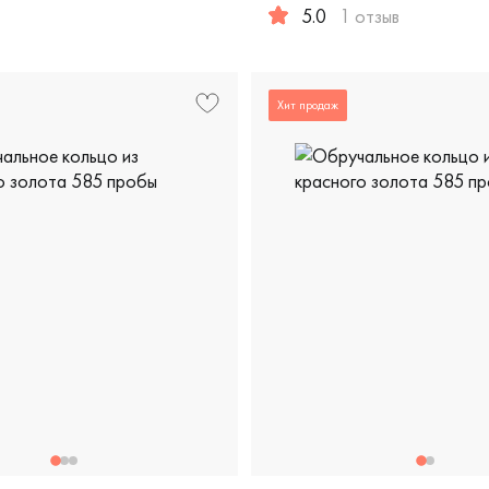
ужские, парные, красное и белое золото 585 пробы, дизайне
5.0
1 отзыв
робы, comfort fit, дизайнерская, ш3-4/бк
Женские, мужские, парные, 
Хит продаж