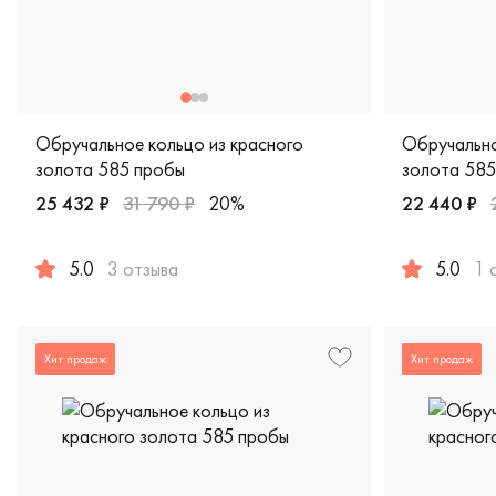
Обручальное кольцо из красного
Обручально
золота 585 пробы
золота 585
25 432 ₽
31 790 ₽
20%
22 440 ₽
5.0
3 отзыва
5.0
1 
Женские, мужские, парные, красное золото 585 пробы, com
Женские, му
Хит продаж
Хит продаж