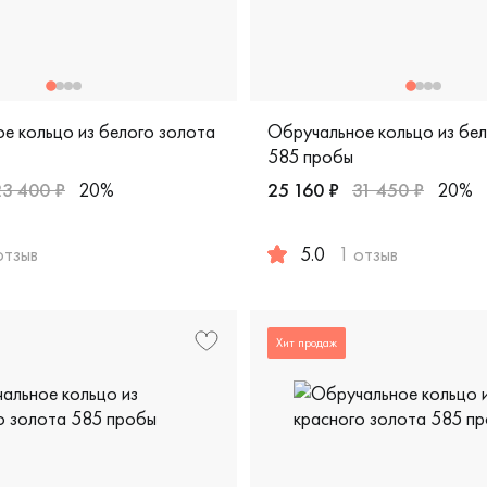
е кольцо из белого золота
Обручальное кольцо из бе
585 пробы
23 400 ₽
20%
25 160 ₽
31 450 ₽
20%
отзыв
5.0
1 отзыв
пробы, дизайнерская, лт-1/бк
жские, парные, белое золото 585 пробы, comfort fit, шн24/б
Женские, мужские, парные, 
Хит продаж