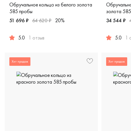
Обручальное кольцо из белого золота
Обручально
585 пробы
золота 585
51 696 ₽
64 620 ₽
20%
34 544 ₽
5.0
1 отзыв
5.0
1 
Женские, мужские, парные, белое золото 585 пробы, ев
Женские, му
Хит продаж
Хит продаж