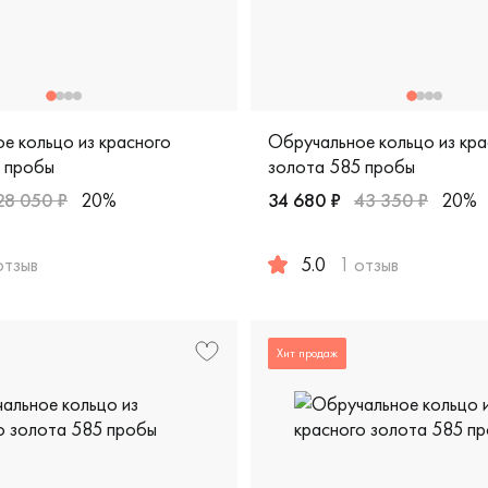
е кольцо из красного
Обручальное кольцо из кра
 пробы
золота 585 пробы
28 050 ₽
20%
34 680 ₽
43 350 ₽
20%
отзыв
5.0
1 отзыв
fort fit, классическая, обкл-3/к
жские, парные, красное золото 585 пробы, comfort fit, класс
Женские, мужские, парные, 
Хит продаж