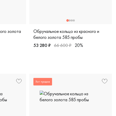
лого золота
Обручальное кольцо из красного и
белого золота 585 пробы
53 280 ₽
66 600 ₽
20%
Женские, мужские, парные, красное и белое 
белое золото 585 пробы, comfort fit, классическая, обкл-3/б
Хит продаж