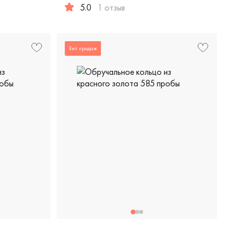
рская, 100-7120
5.0
1 отзыв
красное золото 585 пробы, европейская классика, ш-кл
Женские, мужские, парные, красное золото 
Хит продаж