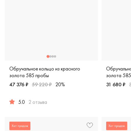
Обручальное кольцо из красного
Обручально
золота 585 пробы
золота 585
47 376 ₽
59 220 ₽
20%
31 680 ₽
Женские, м
5.0
2 отзыва
Женские, мужские, парные, красное золото 585 пробы, 
Хит продаж
Хит продаж