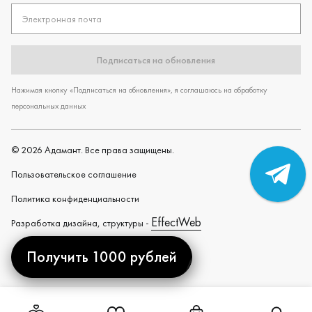
Электронная почта
Подписаться на обновления
Нажимая кнопку «Подписаться на обновления», я соглашаюсь на обработку
персональных данных
©
2026
Адамант. Все права защищены.
Пользовательское cоглашение
Политика конфиденциальности
EffectWeb
Разработка дизайна, структуры -
Получить 1000 рублей
Created by
Ссылка на страницу "Избранное"
Ссылка на страницу "Ко
Ссылка н