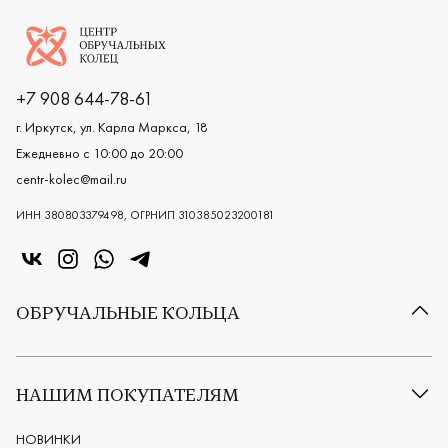
Логотип компании
+7 908 644-78-61
г. Иркутск, ул. Карла Маркса, 18
Ежедневно с 10:00 до 20:00
centr-kolec@mail.ru
ИНН 380803379498, ОГРНИП 310385023200181
«Центр колец» в VK
«Центр колец» в Instagram
«Центр колец» в Whatsapp
«Центр колец» в Telegram
ОБРУЧАЛЬНЫЕ КОЛЬЦА
Все обручальные кольца
Классические обручальные кольца
НАШИМ ПОКУПАТЕЛЯМ
Европейские обручальные кольца
Мужские обручальные кольца
НОВИНКИ