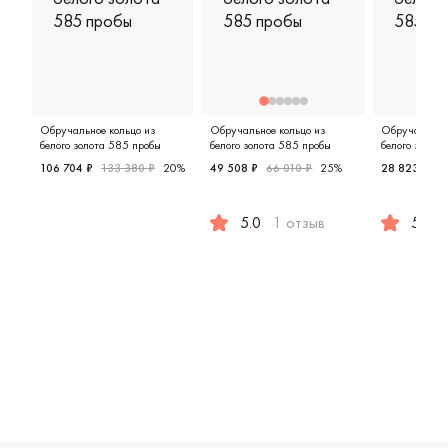
Обручальное кольцо из
Обручальное кольцо из
Обручальное 
белого золота 585 пробы
белого золота 585 пробы
белого золот
106 704 ₽
133 380 ₽
20%
49 508 ₽
66 010 ₽
25%
28 823 ₽
3
Мужские, парные, белое золото 585 пробы, дизайнерск
5.0
1 отзыв
5.0
Женские, парные, белое золото 
Женские,