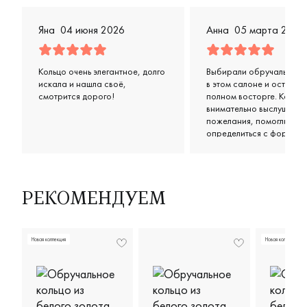
Яна
04 июня 2026
Анна
05 марта 2026
Кольцо очень элегантное, долго
Выбирали обручальные 
искала и нашла своё,
в этом салоне и остались
смотрится дорого!
полном восторге. Консул
внимательно выслушали
пожелания, помогли
определиться с формой 
цветом, предложили нес
классных вариантов в н
бюджете. Кольца получи
просто супер: удобные,
аккуратные, выглядят оч
РЕКОМЕНДУЕМ
стильно и дорого. Отдел
спасибо за терпение и
дружелюбное отношени
Новая коллекция
Новая коллекция
чувствовалось, что им
действительно важно, ч
ушли довольными.