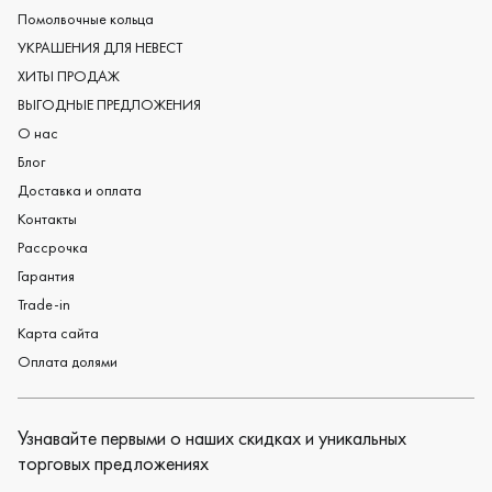
Женские обручальные кольца
Помолвочные кольца
Обручальные кольца из платины
УКРАШЕНИЯ ДЛЯ НЕВЕСТ
Дизайнерские обручальные кольца
ХИТЫ ПРОДАЖ
Черные обручальные кольца
ВЫГОДНЫЕ ПРЕДЛОЖЕНИЯ
О нас
Блог
Доставка и оплата
Контакты
Рассрочка
Гарантия
Trade-in
Карта сайта
Оплата долями
Узнавайте первыми о наших скидках и уникальных
торговых предложениях