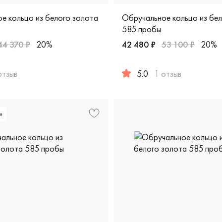
е кольцо из белого золота
Обручальное кольцо из бе
585 пробы
44 370 ₽
20%
42 480 ₽
53 100 ₽
20%
дизайнерская, 43-3бр/б
отзыв
5.0
1 отзыв
жские, парные, белое золото 585 пробы, comfort fit, классич
Мужские, парные, белое зол
я