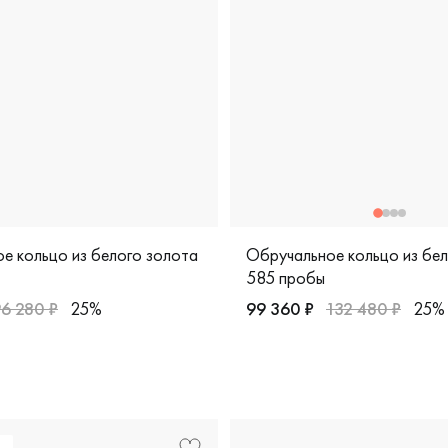
е кольцо из белого золота
Обручальное кольцо из бе
585 пробы
6 280 ₽
25%
99 360 ₽
132 480 ₽
25%
елое золото 585 пробы, дизайнерская, 921965б
Женские, мужские, парные,
 дизайнерская, с3-020-1бр/б