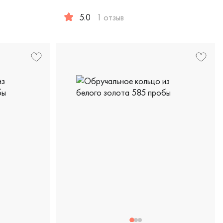
5.0
1 отзыв
еская, екл-4/б
пробы, comfort fit, европейская классика, с-104п-4бр/б
Женские, мужские, парные, белое золото 585