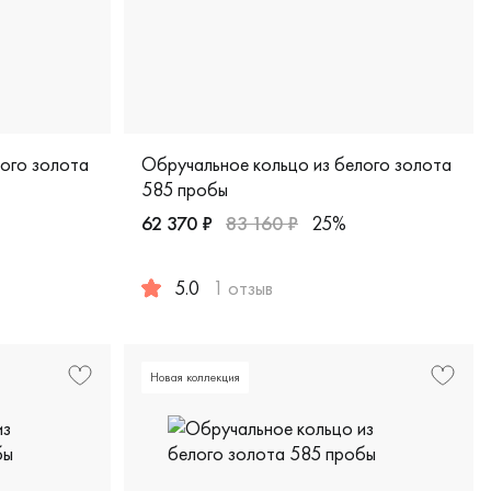
лого золота
Обручальное кольцо из белого золота
585 пробы
62 370 ₽
83 160 ₽
25%
1
5.0
1 отзыв
лото 585 пробы, дизайнерская, кэб-802 швейц
Женские, парные, белое золото 585 пробы,
Новая коллекция