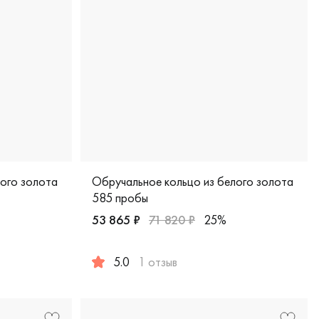
лого золота
Обручальное кольцо из белого золота
585 пробы
53 865 ₽
71 820 ₽
25%
 белое золото 585 пробы, европейская классика, 1-102-20
5.0
1 отзыв
Мужские, парные, белое золото 585 пробы