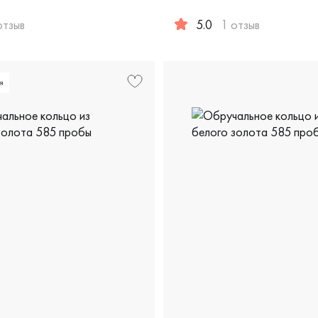
отзыв
5.0
1 отзыв
ская, кбр-3-1бр/б
жские, парные, белое золото 585 пробы, comfort fit, классич
Женские, белое золото 585 
я