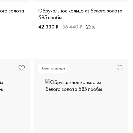
лого золота
Обручальное кольцо из белого золота
585 пробы
42 330 ₽
56 440 ₽
25%
Женские, белое золото 585 пробы, европей
еская, кбр-3/б
ото 585 пробы, comfort fit, дизайнерская, с-23б
Новая коллекция