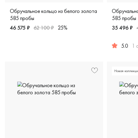
Обручальное кольцо из белого золота
Обручально
585 пробы
585 пробы
46 575 ₽
62 100 ₽
25%
35 496 ₽
Женские, парные, белое золото 585 пробы, comfort fit, 
5.0
1 
Женские, му
Новая коллекци