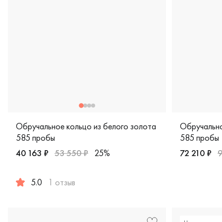
Обручальное кольцо из белого золота
Обручально
585 пробы
585 пробы
40 163 ₽
53 550 ₽
25%
72 210 ₽
9
Женские, б
5.0
1 отзыв
Женские, парные, белое золото 585 пробы, comfort fit,