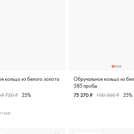
е кольцо из белого золота
Обручальное кольцо из бе
585 пробы
69 720 ₽
25%
75 270 ₽
100 360 ₽
25%
я, 6-31-0131-200
Женские, мужские, парные,
отзыв
арные, белое золото 585 пробы, дизайнерская, л-37кб-1бр/