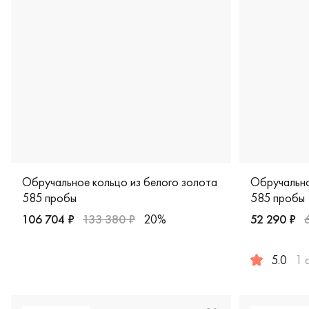
Обручальное кольцо из белого золота
Обручально
585 пробы
585 пробы
106 704 ₽
133 380 ₽
20%
52 290 ₽
Мужские, парные, белое золото 585 пробы, дизайнерска
5.0
1 
Женские, п