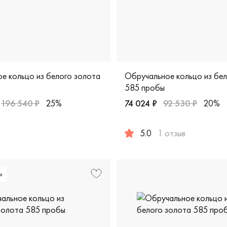
е кольцо из белого золота
Обручальное кольцо из бе
585 пробы
196 540 ₽
25%
74 024 ₽
92 530 ₽
20%
арные, белое золото 585 пробы, дизайнерская, 6-31-0130-20
5.0
1 отзыв
, ак3.30.1
Женские, парные, белое зо
я