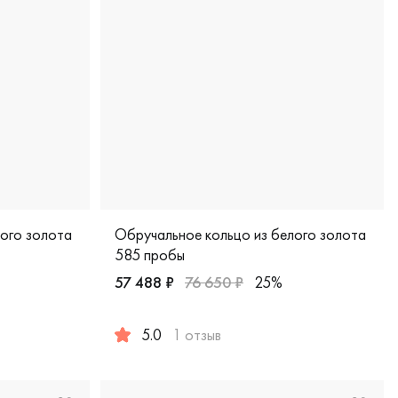
лого золота
Обручальное кольцо из белого золота
585 пробы
57 488 ₽
76 650 ₽
25%
 белое золото 585 пробы, дизайнерская, 100-72041
5.0
1 отзыв
б
Мужские, парные, белое золото 585 пробы