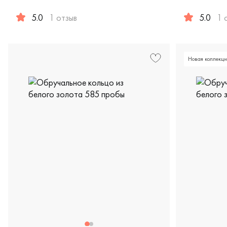
5.0
1 отзыв
5.0
1 
Женские, белое золото 585 пробы, comfort fit, классиче
Женские, му
Новая коллекци