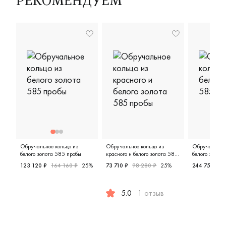
РЕКОМЕНДУЕМ
стильно и дорого. Отдел
спасибо за терпение и
дружелюбное отношени
чувствовалось, что им
действительно важно, ч
ушли довольными.
Обручальное кольцо из
Обручальное кольцо из
Обручальное 
белого золота 585 пробы
красного и белого золота 585
белого золот
пробы
123 120 ₽
164 160 ₽
25%
73 710 ₽
98 280 ₽
25%
244 755 ₽
3
Женские, мужские, парные, белое золото 585 пробы, д
Женские,
5.0
1 отзыв
Женские, мужские, парные, крас