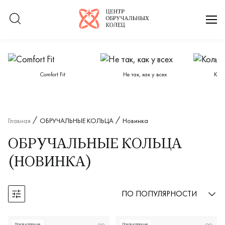
Логотип компании
отк
Категории каталога
Сomfort Fit
Не так, как у всех
Кол
Главная
ОБРУЧАЛЬНЫЕ КОЛЬЦА
Новинка
ОБРУЧАЛЬНЫЕ КОЛЬЦА
(НОВИНКА)
ПО ПОПУЛЯРНОСТИ
Открыть фильтры
Новая коллекция
Новая коллекция