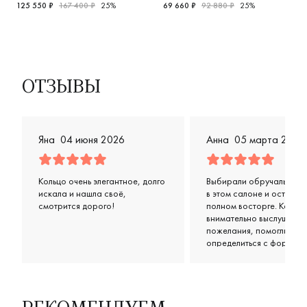
125 550 ₽
167 400 ₽
25%
69 660 ₽
92 880 ₽
25%
Женские, мужские, парные, желтое и белое золото 585 п
Женские, мужские, парные, 
ОТЗЫВЫ
Яна
04 июня 2026
Анна
05 марта 2026
Кольцо очень элегантное, долго
Выбирали обручальные 
искала и нашла своё,
в этом салоне и остались
смотрится дорого!
полном восторге. Консул
внимательно выслушали
пожелания, помогли
определиться с формой 
цветом, предложили нес
классных вариантов в н
бюджете. Кольца получи
просто супер: удобные,
аккуратные, выглядят оч