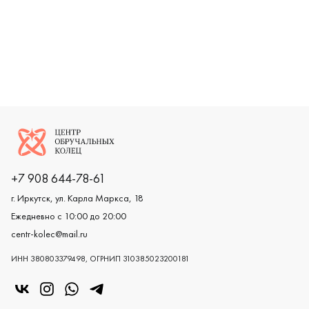
Логотип компании
+7 908 644-78-61
г. Иркутск, ул. Карла Маркса, 18
Ежедневно с 10:00 до 20:00
centr-kolec@mail.ru
ИНН 380803379498, ОГРНИП 310385023200181
«Центр колец» в VK
«Центр колец» в Instagram
«Центр колец» в Whatsapp
«Центр колец» в Telegram