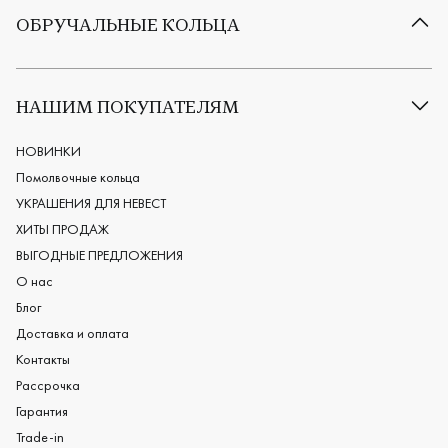
ОБРУЧАЛЬНЫЕ КОЛЬЦА
Все обручальные кольца
Классические обручальные кольца
НАШИМ ПОКУПАТЕЛЯМ
Европейские обручальные кольца
Мужские обручальные кольца
НОВИНКИ
Женские обручальные кольца
Помолвочные кольца
Обручальные кольца из платины
УКРАШЕНИЯ ДЛЯ НЕВЕСТ
Дизайнерские обручальные кольца
ХИТЫ ПРОДАЖ
Черные обручальные кольца
ВЫГОДНЫЕ ПРЕДЛОЖЕНИЯ
О нас
Блог
Доставка и оплата
Контакты
Рассрочка
Гарантия
Trade-in