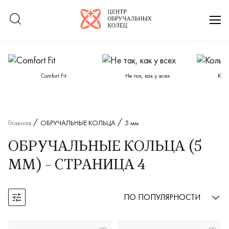
Логотип компании
отк
Категории каталога
Сomfort Fit
Не так, как у всех
Кол
Главная
ОБРУЧАЛЬНЫЕ КОЛЬЦА
5 мм
ОБРУЧАЛЬНЫЕ КОЛЬЦА (5
ММ) - СТРАНИЦА 4
ПО ПОПУЛЯРНОСТИ
Открыть фильтры