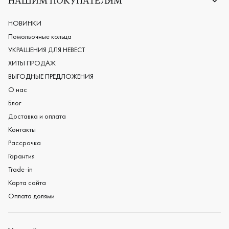
НАШИМ ПОКУПАТЕЛЯМ
Европейские обручальные кольца
Мужские обручальные кольца
НОВИНКИ
Женские обручальные кольца
Помолвочные кольца
Обручальные кольца из платины
УКРАШЕНИЯ ДЛЯ НЕВЕСТ
Дизайнерские обручальные кольца
ХИТЫ ПРОДАЖ
Черные обручальные кольца
ВЫГОДНЫЕ ПРЕДЛОЖЕНИЯ
О нас
Блог
Доставка и оплата
Контакты
Рассрочка
Гарантия
Trade-in
Карта сайта
Оплата долями