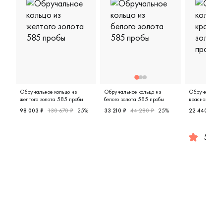
Обручальное кольцо из
Обручальное кольцо из
Обручальное 
желтого золота 585 пробы
белого золота 585 пробы
красного зол
98 003 ₽
130 670 ₽
25%
33 210 ₽
44 280 ₽
25%
22 440 ₽
2
Мужские, парные, желтое золото 585 пробы, 9311064
Женские, белое золото 585 про
5.0
Женские,