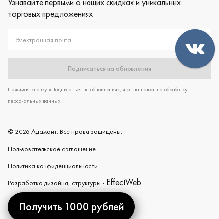
Узнавайте первыми о наших скидках и уникальных
торговых предложениях
Электронная почта
Подписаться на обновления
Нажимая кнопку «Подписаться на обновления», я соглашаюсь на обработку
персональных данных
©
2026
Адамант. Все права защищены.
Пользовательское cоглашение
Политика конфиденциальности
EffectWeb
Разработка дизайна, структуры -
Получить 1000 рублей
Created by