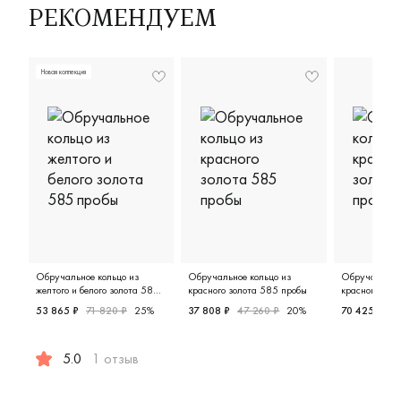
аккуратные, выглядят оч
РЕКОМЕНДУЕМ
стильно и дорого. Отдел
спасибо за терпение и
дружелюбное отношени
Новая коллекция
чувствовалось, что им
действительно важно, ч
ушли довольными.
Обручальное кольцо из
Обручальное кольцо из
Обручальное 
желтого и белого золота 585
красного золота 585 пробы
красного зол
пробы
53 865 ₽
71 820 ₽
25%
37 808 ₽
47 260 ₽
20%
70 425 ₽
93
Женские, мужские, парные, крас
Женские,
5.0
1 отзыв
Мужские, парные, желтое и белое золото 585 пробы, д