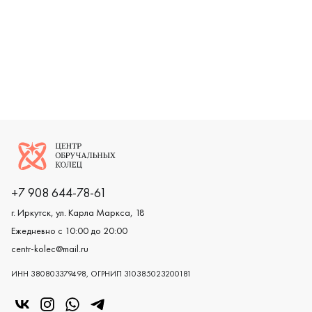
Логотип компании
+7 908 644-78-61
г. Иркутск, ул. Карла Маркса, 18
Ежедневно с 10:00 до 20:00
centr-kolec@mail.ru
ИНН 380803379498, ОГРНИП 310385023200181
«Центр колец» в VK
«Центр колец» в Instagram
«Центр колец» в Whatsapp
«Центр колец» в Telegram