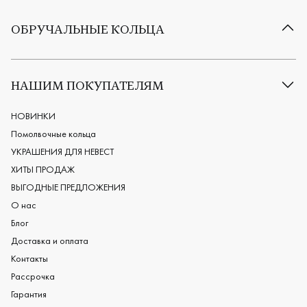
ОБРУЧАЛЬНЫЕ КОЛЬЦА
Все обручальные кольца
Классические обручальные кольца
НАШИМ ПОКУПАТЕЛЯМ
Европейские обручальные кольца
Мужские обручальные кольца
НОВИНКИ
Женские обручальные кольца
Помолвочные кольца
Обручальные кольца из платины
УКРАШЕНИЯ ДЛЯ НЕВЕСТ
Дизайнерские обручальные кольца
ХИТЫ ПРОДАЖ
Черные обручальные кольца
ВЫГОДНЫЕ ПРЕДЛОЖЕНИЯ
О нас
Блог
Доставка и оплата
Контакты
Рассрочка
Гарантия