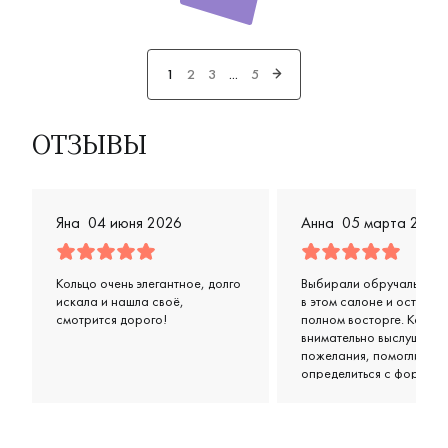
1
2
3
...
5
ОТЗЫВЫ
Яна
04 июня 2026
Анна
05 марта 2026
Кольцо очень элегантное, долго
Выбирали обручальные 
искала и нашла своё,
в этом салоне и остались
смотрится дорого!
полном восторге. Консул
внимательно выслушали
пожелания, помогли
определиться с формой 
цветом, предложили нес
классных вариантов в н
бюджете. Кольца получи
просто супер: удобные,