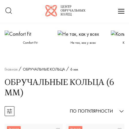
Логотип компании
отк
Категории каталога
Сomfort Fit
Не так, как у всех
Кол
Главная
ОБРУЧАЛЬНЫЕ КОЛЬЦА
6 мм
ОБРУЧАЛЬНЫЕ КОЛЬЦА (6
ММ)
ПО ПОПУЛЯРНОСТИ
Открыть фильтры
Хит продаж
Хит продаж