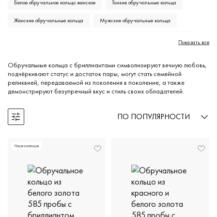
Белое обручальное кольцо женское
Тонкие обручальные кольца
Женские обручальные кольца
Мужские обручальные кольца
Кольцо с черным бриллиантом
Кольцо с коньячными бриллиантами
Показать все
Кольцо с бриллиантовой дорожкой
Обручальные кольца с бриллиантами символизируют вечную любовь,
подчёркивают статус и достаток пары, могут стать семейной
Обручальные кольца с алмазной гранью
реликвией, передаваемой из поколения в поколение, а также
демонстрируют безупречный вкус и стиль своих обладателей.
Обручальные кольца без вставок
Парные обручальные кольца
Обручальные кольца из белого золота
Широкие обручальные кольца
ПО ПОПУЛЯРНОСТИ
Открыть фильтры
Гладкие обручальные кольца
Обручальные кольца с дорожкой из бриллиантов
Новая коллекция