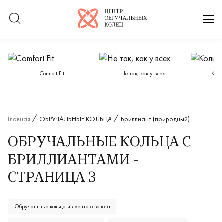
Логотип компании
отк
Категории каталога
Сomfort Fit
Не так, как у всех
Кол
Главная
ОБРУЧАЛЬНЫЕ КОЛЬЦА
Бриллиант (природный)
ОБРУЧАЛЬНЫЕ КОЛЬЦА С
БРИЛЛИАНТАМИ -
СТРАНИЦА 3
Обручальные кольца из желтого золота