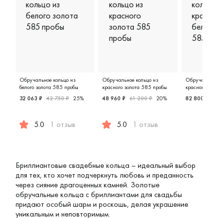
Обручальное кольцо из
Обручальное кольцо из
Обручальное 
белого золота 585 пробы
красного золота 585 пробы
красного и бе
пробы
32 063 ₽
42 750 ₽
25%
48 960 ₽
61 200 ₽
20%
82 800 ₽
1
Мужские,
5.0
1 отзыв
5.0
1 отзыв
Женские, белое золото 585 пробы, comfort fit, дизайн
Женские, мужские, парные, крас
Бриллиантовые свадебные кольца – идеальный выбор
для тех, кто хочет подчеркнуть любовь и преданность
через сияние драгоценных камней. Золотые
обручальные кольца с бриллиантами для свадьбы
придают особый шарм и роскошь, делая украшение
уникальным и неповторимым.