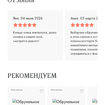
ОТЗЫВЫ
Яна
04 июня 2026
Анна
05 марта 2026
Кольцо очень элегантное, долго
Выбирали обручальные 
искала и нашла своё,
в этом салоне и остались
смотрится дорого!
полном восторге. Консул
внимательно выслушали
пожелания, помогли
определиться с формой 
цветом, предложили нес
классных вариантов в н
бюджете. Кольца получи
просто супер: удобные,
аккуратные, выглядят оч
РЕКОМЕНДУЕМ
стильно и дорого. Отдел
спасибо за терпение и
дружелюбное отношени
Новая коллекция
Новая коллекция
чувствовалось, что им
действительно важно, ч
ушли довольными.