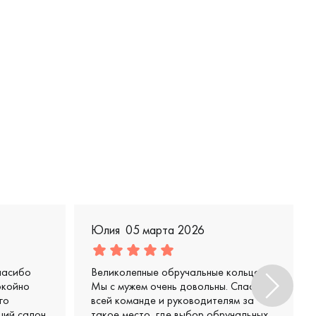
Юлия
05 марта 2026
пасибо
Великолепные обручальные кольца.
окойно
Мы с мужем очень довольны. Спасибо
го
всей команде и руководителям за
ший салон
такое место, где выбор обручальных