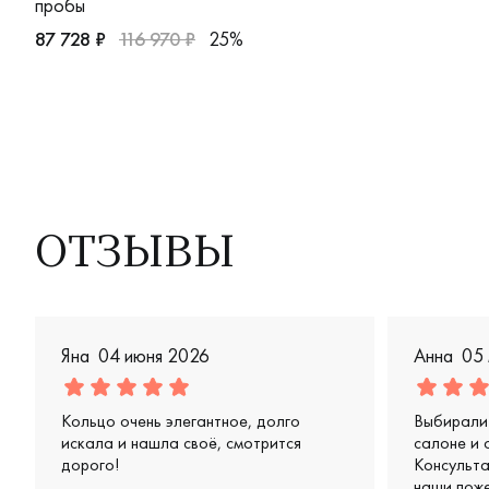
пробы
87 728 ₽
116 970 ₽
25%
Женские, парные, платина 950 пробы, comfort fit, дизайн
ОТЗЫВЫ
Яна
04 июня 2026
Анна
05
Кольцо очень элегантное, долго
Выбирали 
искала и нашла своё, смотрится
салоне и 
дорого!
Консульт
наши поже