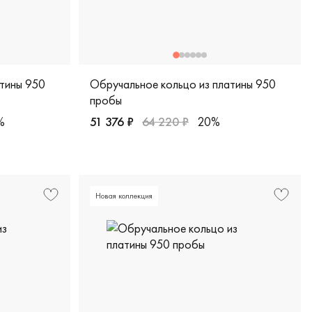
атины 950
Обручальное кольцо из платины 950
пробы
%
51 376 ₽
64 220 ₽
20%
950 пробы, европейская классика, 5555
Женские, парные, платина 950 пробы, comfo
Новая коллекция