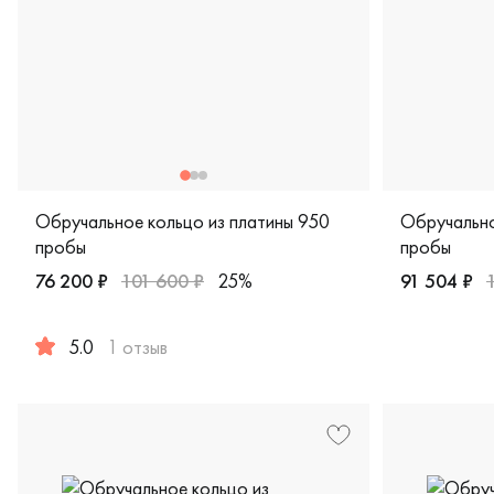
Обручальное кольцо из платины 950
Обручально
пробы
пробы
76 200 ₽
101 600 ₽
25%
91 504 ₽
Мужские, п
5.0
1 отзыв
Женские, парные, платина 950 пробы, comfort fit, дизайн