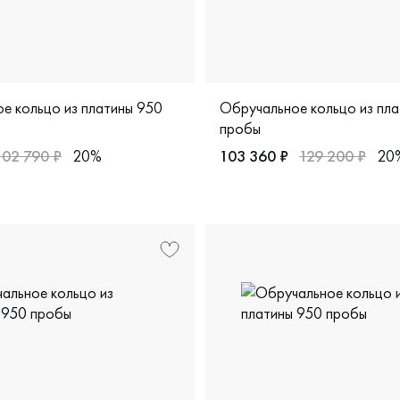
е кольцо из платины 950
Обручальное кольцо из пл
пробы
102 790 ₽
20%
103 360 ₽
129 200 ₽
20
ика, 5553
арные, платина 950 пробы, европейская классика, 5554
Мужские, парные, платина 