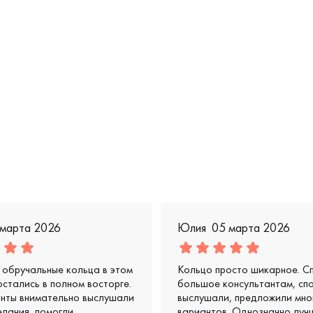
ерская, 6-0237-915
 марта 2026
Юлия
05 марта 2026
обручальные кольца в этом
Кольцо просто шикарное. С
остались в полном восторге.
большое консультантам, сп
анты внимательно выслушали
выслушали, предложили мно
лания, помогли
вариантов. Однозначно луч