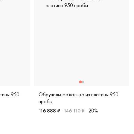
атины 950
Обручальное кольцо из платины 950
пробы
116 888 ₽
146 110 ₽
20%
50 пробы, comfort fit, европейская классика, 6-31-0021-900
Мужские, парные, платина 950 пробы, comfo