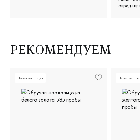
определит
предложил
вариантов
получилис
аккуратны
дорого. О
терпение
РЕКОМЕНДУЕМ
— чувство
действите
довольны
Новая коллекция
Новая коллек