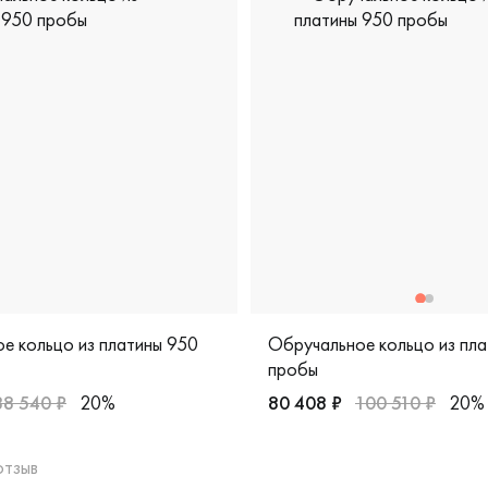
е кольцо из платины 950
Обручальное кольцо из пл
пробы
88 540 ₽
20%
80 408 ₽
100 510 ₽
20%
t, классическая, 6-31-0076-900
Мужские, парные, платина 9
отзыв