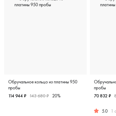
Обручальное кольцо из платины 950
Обручально
пробы
пробы
114 944 ₽
143 680 ₽
20%
70 832 ₽
Женские, мужские, парные, платина 950 пробы, comfort fi
5.0
1 