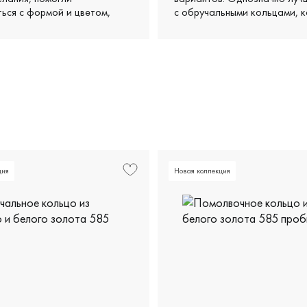
ься с формой и цветом,
с обручальными кольцами, к
и несколько классных
видела
 в нашем бюджете. Кольца
ь просто супер: удобные,
е, выглядят очень стильно и
тдельное спасибо за
 и дружелюбное отношение
валось, что им
льно важно, чтобы мы ушли
ми.
ция
Новая коллекция