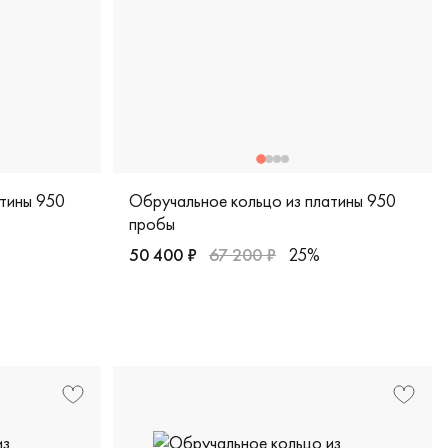
атины 950
Обручальное кольцо из платины 950
пробы
50 400 ₽
67 200 ₽
25%
Женские, парные, платина 950 пробы, диза
0 пробы, comfort fit, классическая, пк-123-00