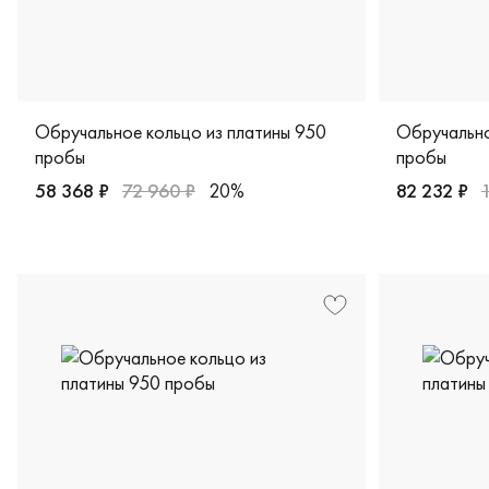
Обручальное кольцо из платины 950
Обручально
пробы
пробы
58 368 ₽
72 960 ₽
20%
82 232 ₽
Женские, парные, платина 950 пробы, европейская класс
Женские, п