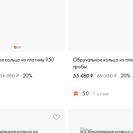
е кольцо из платины 950
Обручальное кольцо из пл
пробы
114 380 ₽
20%
55 480 ₽
69 350 ₽
20%
арные, платина 950 пробы, дизайнерская, 6-0234-900
5.0
1 отзыв
ерская, пк-114-35
Женские, парные, платина 95