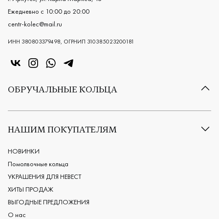
Ежедневно с 10:00 до 20:00
centr-kolec@mail.ru
ИНН 380803379498, ОГРНИП 310385023200181
«Центр колец» в VK
«Центр колец» в Instagram
«Центр колец» в Whatsapp
«Центр колец» в Telegram
ОБРУЧАЛЬНЫЕ КОЛЬЦА
Все обручальные кольца
Классические обручальные кольца
НАШИМ ПОКУПАТЕЛЯМ
Европейские обручальные кольца
Мужские обручальные кольца
НОВИНКИ
Женские обручальные кольца
Помолвочные кольца
Обручальные кольца из платины
УКРАШЕНИЯ ДЛЯ НЕВЕСТ
Дизайнерские обручальные кольца
ХИТЫ ПРОДАЖ
Черные обручальные кольца
ВЫГОДНЫЕ ПРЕДЛОЖЕНИЯ
О нас