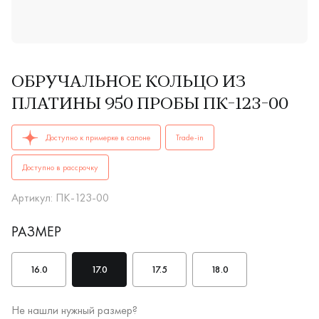
ОБРУЧАЛЬНОЕ КОЛЬЦО ИЗ
ПЛАТИНЫ 950 ПРОБЫ ПК-123-00
ОБРУЧАЛЬНЫЕ КОЛЬЦА женские, парные ПК-123-00 PT 950 к
Доступно к примерке в салоне
Trade-in
Доступно в рассрочку
Артикул: ПК-123-00
РАЗМЕР
16.0
17.0
17.5
18.0
Не нашли нужный размер?