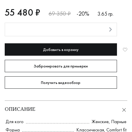
RUB
55480
55 480 ₽
69 350 ₽
-20%
3.65 гр.
Оплата долями
Добавить в корзину
Забронировать для примерки
Получить видеообзор
ОПИСАНИЕ
Для кого
Женские
,
Парные
Форма
Классическая
,
Comfort fit