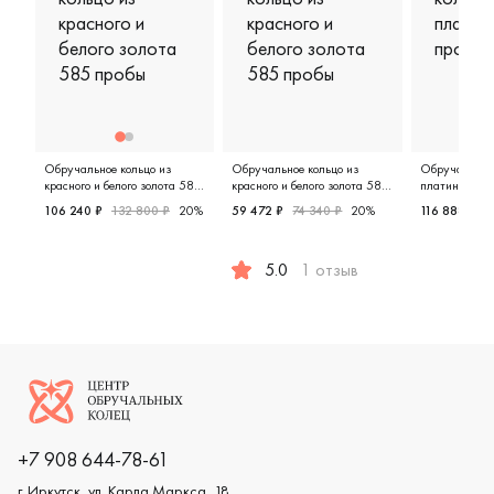
Обручальное кольцо из
Обручальное кольцо из
Обручальное 
красного и белого золота 585
красного и белого золота 585
платины 950
пробы
пробы
106 240 ₽
132 800 ₽
20%
59 472 ₽
74 340 ₽
20%
116 888 ₽
1
Мужские, парные, красное и белое золото 585 пробы, 
Мужские,
5.0
1 отзыв
Мужские, парные, красное и бел
Логотип компании
+7 908 644-78-61
г. Иркутск, ул. Карла Маркса, 18