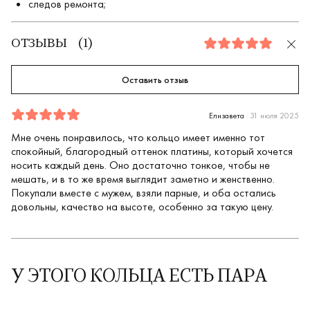
следов ремонта;
ОТЗЫВЫ
(
1
)
5.0
Оставить отзыв
Отзыв
1
5.0
5
Елизавета
31 июля 2025
Мне очень понравилось, что кольцо имеет именно тот
спокойный, благородный оттенок платины, который хочется
носить каждый день. Оно достаточно тонкое, чтобы не
мешать, и в то же время выглядит заметно и женственно.
Покупали вместе с мужем, взяли парные, и оба остались
довольны, качество на высоте, особенно за такую цену.
У ЭТОГО КОЛЬЦА ЕСТЬ ПАРА