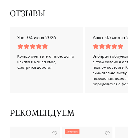
ОТЗЫВЫ
Яна
04 июня 2026
Анна
05 марта 2026
Кольцо очень элегантное, долго
Выбирали обручальные 
искала и нашла своё,
в этом салоне и остались
смотрится дорого!
полном восторге. Консул
внимательно выслушали
пожелания, помогли
определиться с формой 
цветом, предложили нес
классных вариантов в н
бюджете. Кольца получи
просто супер: удобные,
аккуратные, выглядят оч
РЕКОМЕНДУЕМ
стильно и дорого. Отдел
спасибо за терпение и
дружелюбное отношени
Хит продаж
чувствовалось, что им