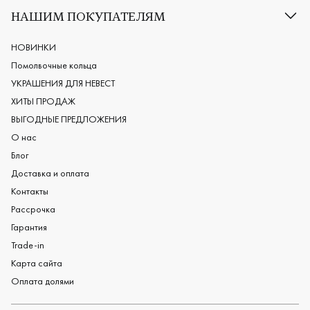
Классические обручальные кольца
НАШИМ ПОКУПАТЕЛЯМ
Европейские обручальные кольца
Мужские обручальные кольца
НОВИНКИ
Женские обручальные кольца
Помолвочные кольца
Обручальные кольца из платины
УКРАШЕНИЯ ДЛЯ НЕВЕСТ
Дизайнерские обручальные кольца
ХИТЫ ПРОДАЖ
Черные обручальные кольца
ВЫГОДНЫЕ ПРЕДЛОЖЕНИЯ
О нас
Блог
Доставка и оплата
Контакты
Рассрочка
Гарантия
Trade-in
Карта сайта
Оплата долями