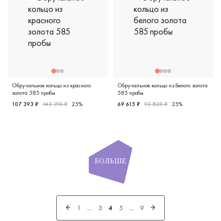
Обручальное кольцо из красного
Обручальное кольцо из белого золота
золота 585 пробы
585 пробы
107 393 ₽
143 190 ₽
25%
69 615 ₽
92 820 ₽
25%
Женские, красное золото 585 пробы, comfort fit, европей
Женские, парные, белое золо
БОЛЬШЕ
1
...
3
4
5
...
9