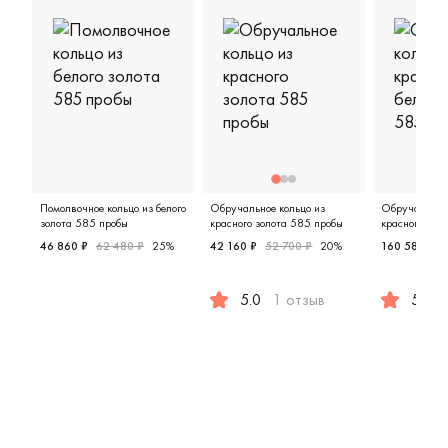
действительно важно, ч
ушли довольными.
Помолвочное кольцо из белого
Обручальное кольцо из
Обручальное 
золота 585 пробы
красного золота 585 пробы
красного и бе
пробы
46 860 ₽
62 480 ₽
25%
42 160 ₽
52 700 ₽
20%
160 583 ₽
Женские, белое золото 585 пробы, помолвочное кольц
5.0
1 отзыв
5.0
Женские, мужские, парные, красн
Мужские,