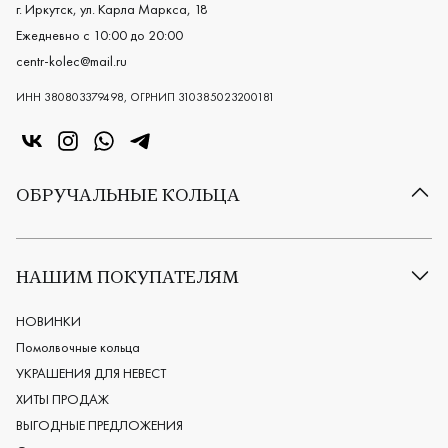
г. Иркутск, ул. Карла Маркса, 18
Ежедневно с 10:00 до 20:00
centr-kolec@mail.ru
ИНН 380803379498, ОГРНИП 310385023200181
«Центр колец» в VK
«Центр колец» в Instagram
«Центр колец» в Whatsapp
«Центр колец» в Telegram
ОБРУЧАЛЬНЫЕ КОЛЬЦА
Все обручальные кольца
Классические обручальные кольца
НАШИМ ПОКУПАТЕЛЯМ
Европейские обручальные кольца
Мужские обручальные кольца
НОВИНКИ
Женские обручальные кольца
Помолвочные кольца
Обручальные кольца из платины
УКРАШЕНИЯ ДЛЯ НЕВЕСТ
Дизайнерские обручальные кольца
ХИТЫ ПРОДАЖ
Черные обручальные кольца
ВЫГОДНЫЕ ПРЕДЛОЖЕНИЯ