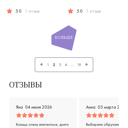
5.0
1 отзыв
5.0
1 отзыв
Женские, парные, красное и белое золото 585 пробы, ди
Женские, мужские, парные, 
БОЛЬШЕ
1
2
3
4
...
19
ОТЗЫВЫ
Яна
04 июня 2026
Анна
05 марта 2026
Кольцо очень элегантное, долго
Выбирали обручальные 