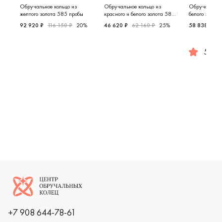
Обручальное кольцо из
Обручальное кольцо из
Обручальное 
желтого золота 585 пробы
красного и белого золота 585
белого золот
пробы
92 920 ₽
116 150 ₽
20%
46 620 ₽
62 160 ₽
25%
58 838 ₽
7
Мужские, парные, желтое золото 585 пробы, дизайнер
Женские, мужские, парные, крас
5.0
Женские,
Логотип компании
+7 908 644-78-61