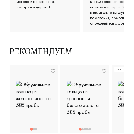
искала и нашла своё,
в этом салоне и остались
смотрится дорого!
полном восторге. Консул
внимательно выслушали
пожелания, помогли
определиться с формой 
цветом, предложили нес
классных вариантов в н
бюджете. Кольца получи
просто супер: удобные,
аккуратные, выглядят оч
РЕКОМЕНДУЕМ
стильно и дорого. Отдел
спасибо за терпение и
дружелюбное отношени
Новая коллекция
чувствовалось, что им
действительно важно, ч
ушли довольными.