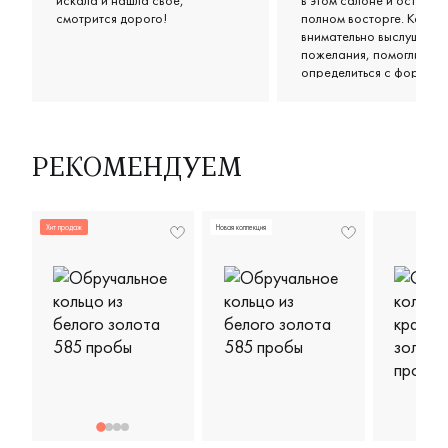
искала и нашла своё,
в этом салоне и остались
смотрится дорого!
полном восторге. Консул
внимательно выслушали
пожелания, помогли
определиться с формой 
цветом, предложили нес
классных вариантов в н
бюджете. Кольца получи
просто супер: удобные,
аккуратные, выглядят оч
РЕКОМЕНДУЕМ
стильно и дорого. Отдел
спасибо за терпение и
дружелюбное отношени
Хит продаж
Новая коллекция
чувствовалось, что им
действительно важно, ч
ушли довольными.