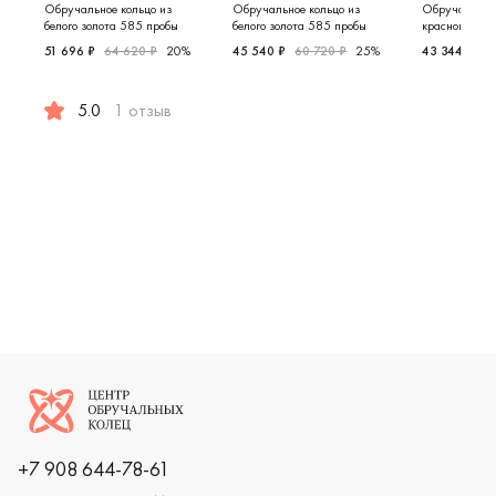
Обручальное кольцо из
Обручальное кольцо из
Обручальное 
белого золота 585 пробы
белого золота 585 пробы
красного зол
51 696 ₽
64 620 ₽
20%
45 540 ₽
60 720 ₽
25%
43 344 ₽
54
Женские, белое золото 585 про
Женские,
5.0
1 отзыв
Женские, мужские, парные, белое золото 585 пробы, е
Логотип компании
+7 908 644-78-61