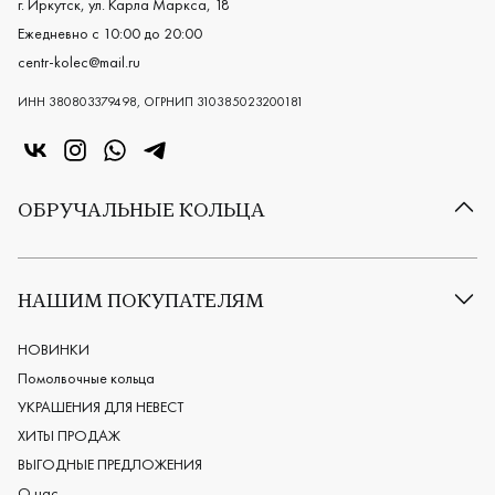
г. Иркутск, ул. Карла Маркса, 18
Ежедневно с 10:00 до 20:00
centr-kolec@mail.ru
ИНН 380803379498, ОГРНИП 310385023200181
«Центр колец» в VK
«Центр колец» в Instagram
«Центр колец» в Whatsapp
«Центр колец» в Telegram
ОБРУЧАЛЬНЫЕ КОЛЬЦА
Все обручальные кольца
Классические обручальные кольца
НАШИМ ПОКУПАТЕЛЯМ
Европейские обручальные кольца
Мужские обручальные кольца
НОВИНКИ
Женские обручальные кольца
Помолвочные кольца
Обручальные кольца из платины
УКРАШЕНИЯ ДЛЯ НЕВЕСТ
Дизайнерские обручальные кольца
ХИТЫ ПРОДАЖ
Черные обручальные кольца
ВЫГОДНЫЕ ПРЕДЛОЖЕНИЯ
О нас