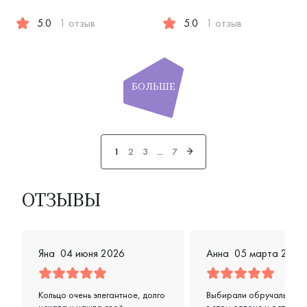
5.0
1 отзыв
5.0
1 отзыв
Женские, мужские, парные, красное золото 585 пробы, кл
Женские, мужские, парные, 
БОЛЬШЕ
1
2
3
...
7
ОТЗЫВЫ
Яна
04 июня 2026
Анна
05 марта 2026
Кольцо очень элегантное, долго
Выбирали обручальные 