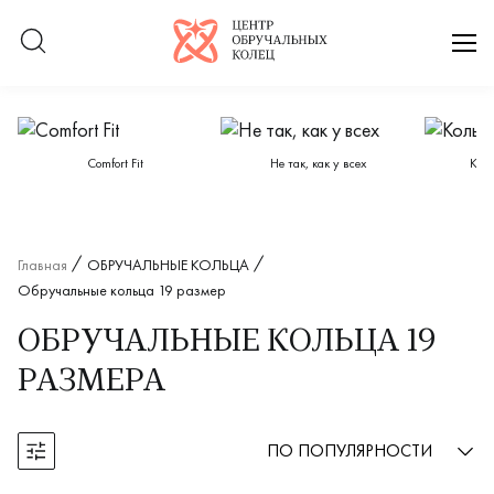
Логотип компании
отк
Категории каталога
Сomfort Fit
Не так, как у всех
Кол
Главная
ОБРУЧАЛЬНЫЕ КОЛЬЦА
Обручальные кольца 19 размер
ОБРУЧАЛЬНЫЕ КОЛЬЦА 19
РАЗМЕРА
ПО ПОПУЛЯРНОСТИ
Открыть фильтры